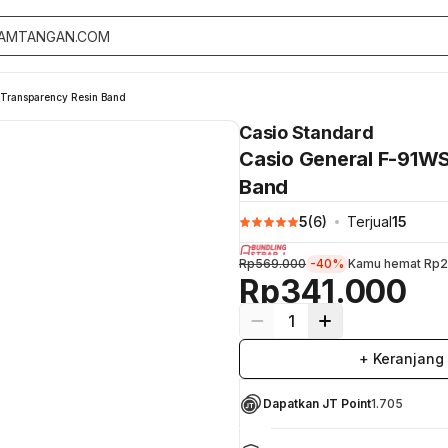
 Transparency Resin Band
Casio Standard
Casio General F-91WS
Band
5
(
6
)
Terjual
15
Rp569.000
-40%
Kamu hemat
Rp2
Rp341.000
1
+ Keranjang
Dapatkan JT Point
1.705