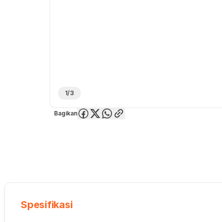
1/3
Bagikan
Overview
Spesifikasi
Deskripsi
Toko Offline
Review
Lainnya
Spesifikasi