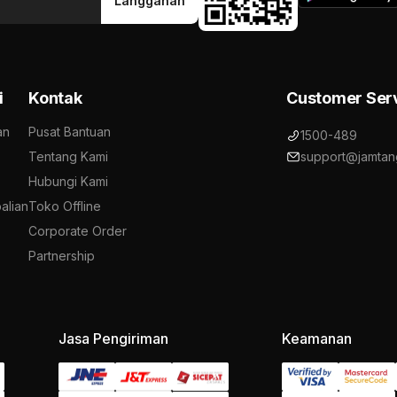
Langganan
i
Kontak
Customer Ser
an
Pusat Bantuan
1500-489
Tentang Kami
support@jamtan
Hubungi Kami
alian
Toko Offline
Corporate Order
Partnership
Jasa Pengiriman
Keamanan