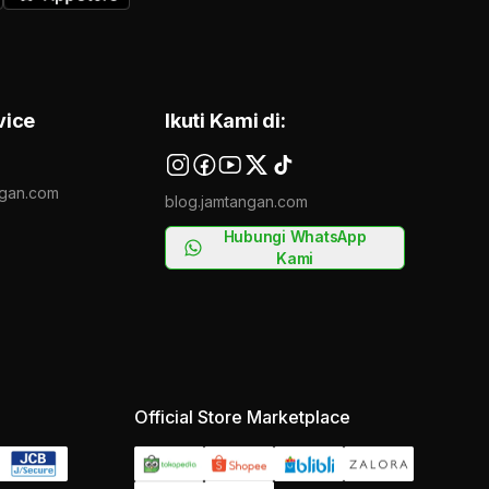
vice
Ikuti Kami di:
gan.com
blog.jamtangan.com
Hubungi WhatsApp
Kami
Official Store Marketplace