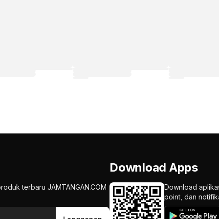
Download Apps
an produk terbaru JAMTANGAN.COM
Download aplika
point, dan notif