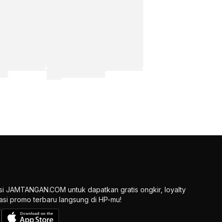
si JAMTANGAN.COM untuk dapatkan gratis ongkir, loyalty
ikasi promo terbaru langsung di HP-mu!