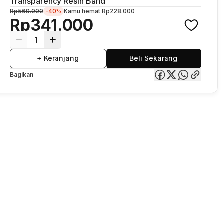
Transparency Resin Band
Rp569.000
-40%
Kamu hemat
Rp228.000
Rp341.000
1
+ Keranjang
Beli Sekarang
Bagikan