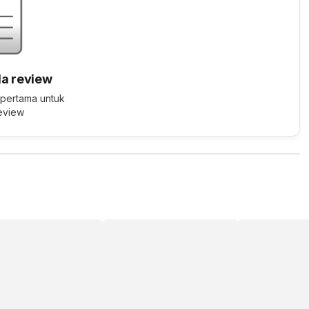
a review
 pertama untuk
review