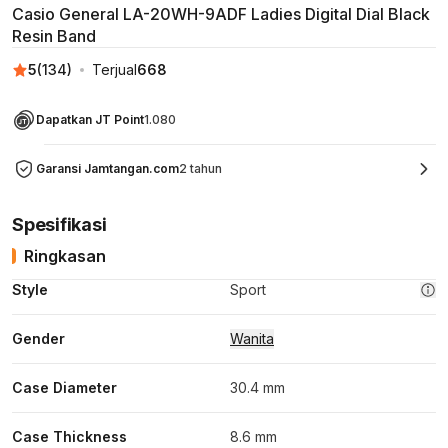
Casio General LA-20WH-9ADF Ladies Digital Dial Black
Resin Band
5
(
134
)
Terjual
668
Dapatkan JT Point
1.080
Garansi Jamtangan.com
2 tahun
Spesifikasi
Ringkasan
Style
Sport
Gender
Wanita
Case Diameter
30.4 mm
Case Thickness
8.6 mm