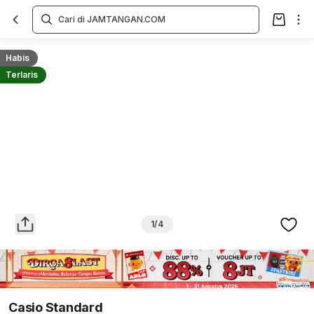
Overview
Spesifikasi
Deskripsi
Toko Offline
Review
Lainnya
Habis
Terlaris
1/4
Casio Standard