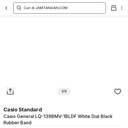
Overview
Spesifikasi
Deskripsi
Toko Offline
Review
Lainnya
1/9
Casio Standard
Casio General LQ-139BMV-1BLDF White Dial Black
Rubber Band