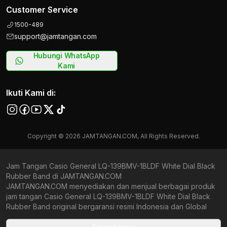
Customer Service
1500-489
support@jamtangan.com
Hubungi WhatsApp
Kami
Ikuti Kami di:
Copyright © 2026 JAMTANGAN.COM, All Rights Reserved.
Jam Tangan Casio General LQ-139BMV-1BLDF White Dial Black
Rubber Band di JAMTANGAN.COM
JAMTANGAN.COM menyediakan dan menjual berbagai produk
jam tangan Casio General LQ-139BMV-1BLDF White Dial Black
Rubber Band original bergaransi resmi Indonesia dan Global
(International Warranty). Kami berkomitmen untuk memberi
penawaran terbaik bagi setiap pelanggan. JAMTANGAN.COM
Selengkapnya