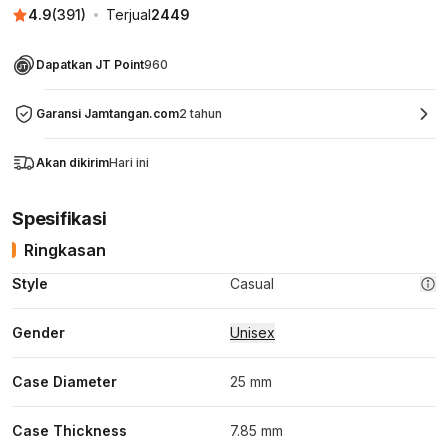
4.9
(
391
)
Terjual
2449
Dapatkan JT Point
960
Garansi Jamtangan.com
2 tahun
Akan dikirim
Hari ini
Spesifikasi
Ringkasan
Style
Casual
Gender
Unisex
Case Diameter
25 mm
Case Thickness
7.85 mm