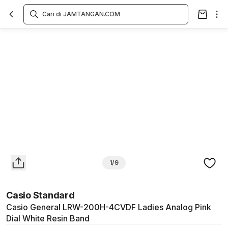
Overview
Spesifikasi
Deskripsi
Toko Offline
Review
Lainnya
1/9
Casio Standard
Casio General LRW-200H-4CVDF Ladies Analog Pink
Dial White Resin Band