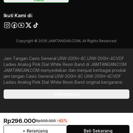
Ikuti Kami di:
Copyright © 2026 JAMTANGAN.COM, All Rights Reserved.
Jam Tangan Casio General LRW-200H-4C LRW-200H-4CVDF
Ladies Analog Pink Dial White Resin Band di JAMTANGAN.COM
JAMTANGAN.COM menyediakan dan menjual berbagai produk
jam tangan Casio General LRW-200H-4C LRW-200H-4CVDF
Ladies Analog Pink Dial White Resin Band original bergaransi
resmi Indonesia dan Global (International Warranty). Kami
berkomitmen untuk memberi penawaran terbaik bagi setiap
Selengkapnya
pelanggan. JAMTANGAN.COM menjamin produk-produk yang
tersedia merupakan produk jam tangan original, berkualitas
tinggi, dan memiliki harga yang lebih terjangkau dari toko online
Indonesia lainnya. Anda, watchlovers, merupakan prioritas
Rp296.000
Rp509.000
-42%
utama kami. Dengan tersedianya berbagai jam tangan
mechanical, kinetic, dan quartz mulai dari yang bertema fine-
+ Keranjang
Beli Sekarang