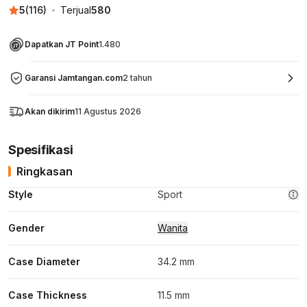
5
(
116
)
Terjual
580
Dapatkan JT Point
1.480
Garansi Jamtangan.com
2 tahun
Akan dikirim
11 Agustus 2026
Spesifikasi
Ringkasan
Style
Sport
Gender
Wanita
Case Diameter
34.2 mm
Case Thickness
11.5 mm