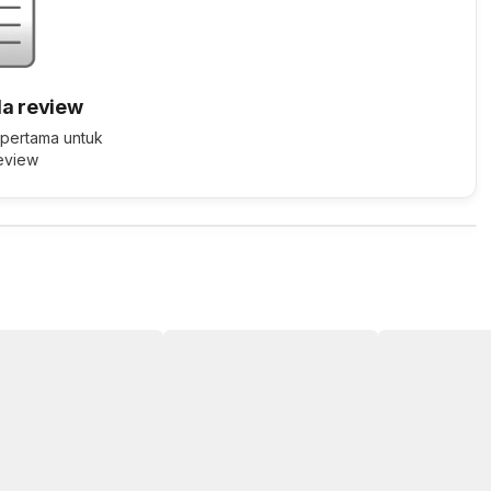
a review
 pertama untuk
review