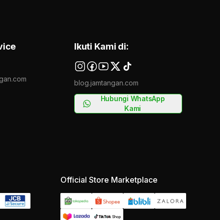
vice
Ikuti Kami di:
gan.com
blog.jamtangan.com
Hubungi WhatsApp
Kami
Official Store Marketplace