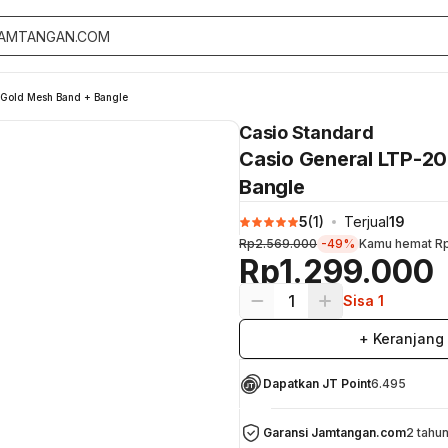
Gold Mesh Band + Bangle
Casio Standard
Casio General LTP-2
Bangle
5
(
1
)
Terjual
19
Rp2.569.000
-49%
Kamu hemat
R
Rp1.299.000
1
Sisa 1
+ Keranjang
Dapatkan JT Point
6.495
Garansi Jamtangan.com
2 tahu