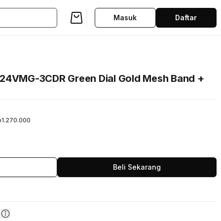
Masuk
Daftar
024VMG-3CDR Green Dial Gold Mesh Band +
p1.270.000
Beli Sekarang
n