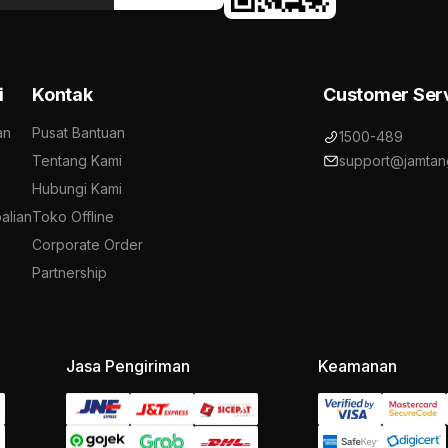
i
Kontak
Customer Ser
an
Pusat Bantuan
1500-489
Tentang Kami
support@jamtan
Hubungi Kami
alian
Toko Offline
Corporate Order
Partnership
Jasa Pengiriman
Keamanan