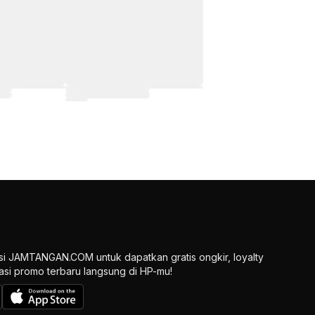
si JAMTANGAN.COM untuk dapatkan gratis ongkir, loyalty
ikasi promo terbaru langsung di HP-mu!