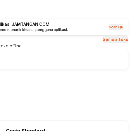
plikasi JAMTANGAN.COM
Scan QR
romo menarik khusus pengguna aplikasi.
Semua Toko
oko offline:
Casio Standard