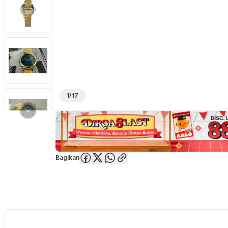
1/17
Bagikan
Overview
Spesifikasi
Deskripsi
Toko Offline
Review
Lainnya