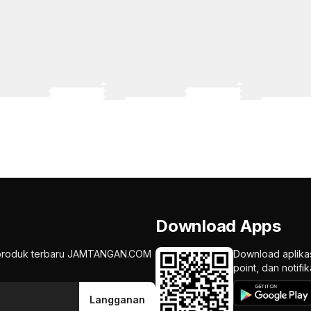
Download Apps
an produk terbaru JAMTANGAN.COM
Download aplika
point, dan notif
Langganan