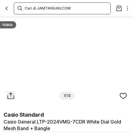
Overview
Spesifikasi
Deskripsi
Toko Offline
Review
Lainnya
Habis
1/13
Casio Standard
Casio General LTP-2024VMG-7CDR White Dial Gold
Mesh Band + Bangle