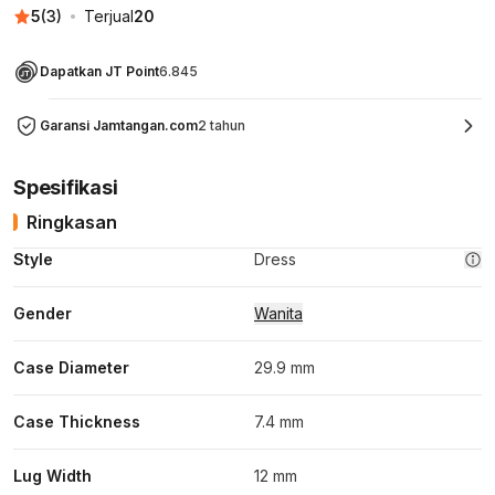
5
(
3
)
Terjual
20
Dapatkan JT Point
6.845
Garansi Jamtangan.com
2 tahun
Spesifikasi
Ringkasan
Style
Dress
Gender
Wanita
Case Diameter
29.9 mm
Case Thickness
7.4 mm
Lug Width
12 mm