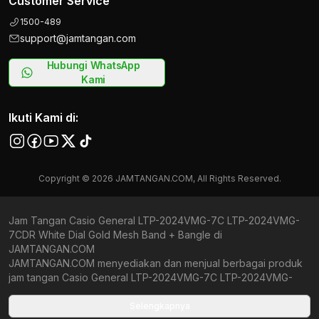
Customer Service
1500-489
support@jamtangan.com
Hubungi WhatsApp
Kami
Ikuti Kami di:
Copyright © 2026 JAMTANGAN.COM, All Rights Reserved.
Jam Tangan Casio General LTP-2024VMG-7C LTP-2024VMG-
7CDR White Dial Gold Mesh Band + Bangle di
JAMTANGAN.COM
JAMTANGAN.COM menyediakan dan menjual berbagai produk
jam tangan Casio General LTP-2024VMG-7C LTP-2024VMG-
7CDR White Dial Gold Mesh Band + Bangle original bergaransi
resmi Indonesia dan Global (International Warranty). Kami
Selengkapnya