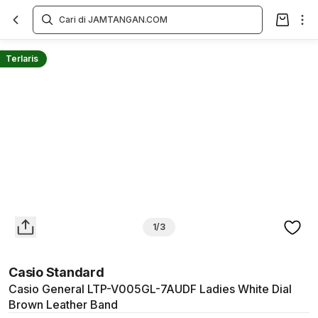
Overview
Spesifikasi
Deskripsi
Toko Offline
Review
Lainnya
Terlaris
1/3
Casio Standard
Casio General LTP-V005GL-7AUDF Ladies White Dial
Brown Leather Band