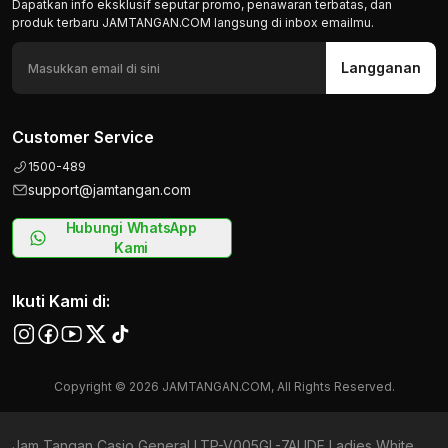
Dapatkan info eksklusif seputar promo, penawaran terbatas, dan
produk terbaru JAMTANGAN.COM langsung di inbox emailmu.
Langganan
Customer Service
1500-489
support@jamtangan.com
Hubungi WhatsApp
Kami
Ikuti Kami di:
Copyright © 2026 JAMTANGAN.COM, All Rights Reserved.
Jam Tangan Casio General LTP-V005GL-7AUDF Ladies White