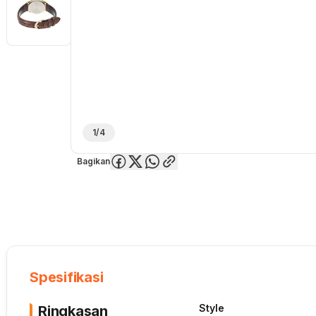
1/4
Bagikan
Overview
Spesifikasi
Deskripsi
Toko Offline
Review
Lainnya
Spesifikasi
Style
Ringkasan