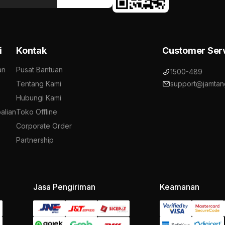
i
Kontak
Customer Ser
an
Pusat Bantuan
1500-489
Tentang Kami
support@jamtan
Hubungi Kami
alian
Toko Offline
Corporate Order
Partnership
Jasa Pengiriman
Keamanan