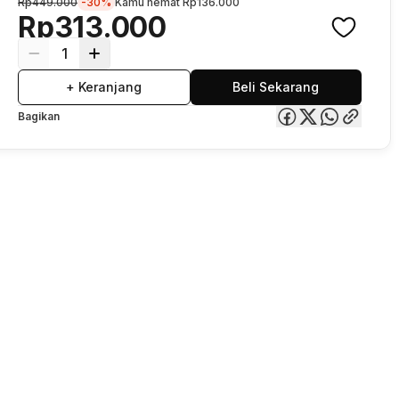
Rp449.000
-30%
Kamu hemat
Rp136.000
Rp313.000
1
+ Keranjang
Beli Sekarang
Bagikan