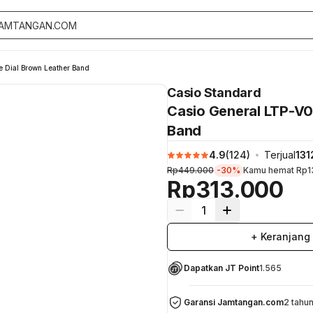
 Dial Brown Leather Band
Casio Standard
Casio General LTP-V0
Band
4.9
(
124
)
Terjual
131
Rp449.000
-30%
Kamu hemat
Rp1
Rp313.000
1
+ Keranjang
Dapatkan JT Point
1.565
Garansi Jamtangan.com
2 tahu