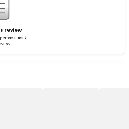
a review
 pertama untuk
review