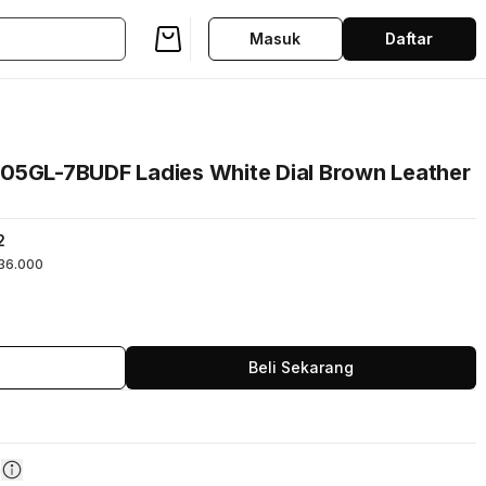
Masuk
Daftar
05GL-7BUDF Ladies White Dial Brown Leather
2
36.000
Beli Sekarang
n