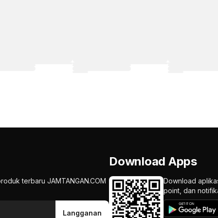
Download Apps
an produk terbaru JAMTANGAN.COM
Download aplika
point, dan notif
Langganan