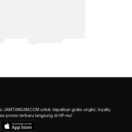
si JAMTANGAN.COM untuk dapatkan gratis ongkir, loyalty
ikasi promo terbaru langsung di HP-mu!