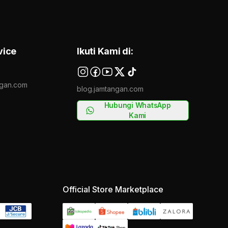
vice
Ikuti Kami di:
gan.com
blog.jamtangan.com
Hubungi WhatsApp
Kami
Official Store Marketplace