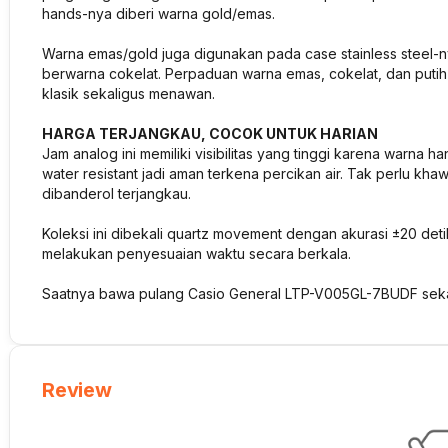
hands-nya diberi warna gold/emas.
Warna emas/gold juga digunakan pada case stainless steel-nya.
berwarna cokelat. Perpaduan warna emas, cokelat, dan putih 
klasik sekaligus menawan.
HARGA TERJANGKAU, COCOK UNTUK HARIAN
Jam analog ini memiliki visibilitas yang tinggi karena warna 
water resistant jadi aman terkena percikan air. Tak perlu khaw
dibanderol terjangkau.
Koleksi ini dibekali quartz movement dengan akurasi ±20 deti
melakukan penyesuaian waktu secara berkala.
Saatnya bawa pulang Casio General LTP-V005GL-7BUDF seka
Review