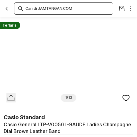
Overview
Spesifikasi
Deskripsi
Toko Offline
Review
Lainnya
Terlaris
1/13
Casio Standard
Casio General LTP-V005GL-9AUDF Ladies Champagne
Dial Brown Leather Band