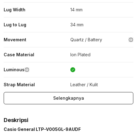
Lug Width
14 mm
Lug to Lug
34 mm
Movement
Quartz / Battery
Case Material
Ion Plated
Luminous
Strap Material
Leather / Kulit
Selengkapnya
Deskripsi
Casio General LTP-V005GL-9AUDF