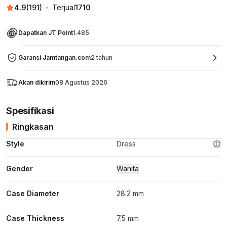
4.9
(
191
)
Terjual
1710
Dapatkan JT Point
1.485
Garansi Jamtangan.com
2 tahun
Akan dikirim
08 Agustus 2026
Spesifikasi
Ringkasan
Style
Dress
Gender
Wanita
Case Diameter
28.2 mm
Case Thickness
7.5 mm