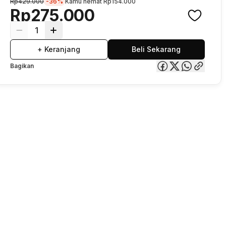
Rp429.000
-36%
Kamu hemat
Rp154.000
Rp275.000
1
+ Keranjang
Beli Sekarang
Bagikan