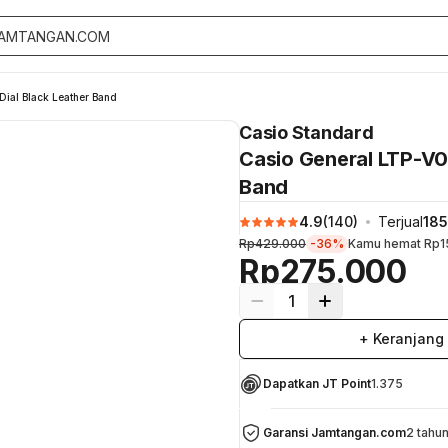
ial Black Leather Band
Casio Standard
Casio General LTP-V00
Band
4.9
(
140
)
Terjual
18
Rp429.000
-36%
Kamu hemat
Rp1
Rp275.000
1
+ Keranjang
Dapatkan JT Point
1.375
Garansi Jamtangan.com
2 tahu