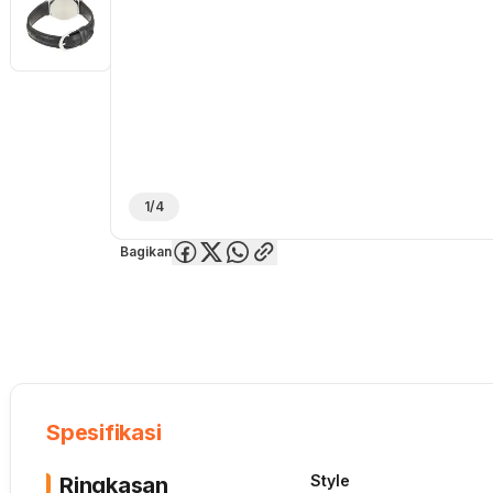
1/4
Bagikan
Overview
Spesifikasi
Deskripsi
Toko Offline
Review
Lainnya
Spesifikasi
Style
Ringkasan