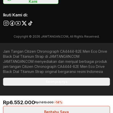
Kami
Ikuti Kami di:
Copyright © 2026 JAMTANGAN.COM, All Rights Reserved.
Jam Tangan Citizen Chronograph CA4444-82E Men Eco Drive
Black Dial Titanium Strap di JAMTANGAN.COM
JAMTANGAN.COM menyediakan dan menjual berbagai produk
jam tangan Citizen Chronograph CA4444-82E Men Eco Drive
Black Dial Titanium Strap original bergaransi resmi Indonesia
dan Global (International Warranty). Kami berkomitmen untuk
memberi penawaran terbaik bagi setiap pelanggan.
Selengkapnya
JAMTANGAN.COM menjamin produk-produk yang tersedia
merupakan produk jam tangan original, berkualitas tinggi, dan
memiliki harga yang lebih terjangkau dari toko online Indonesia
Rp6.552.000
lainnya. Anda, watchlovers, merupakan prioritas utama kami.
Rp7.619.000
-14%
Dengan tersedianya berbagai jam tangan mechanical, kinetic,
dan quartz mulai dari yang bertema fine-elegance atau elegan
Beritahu Saya