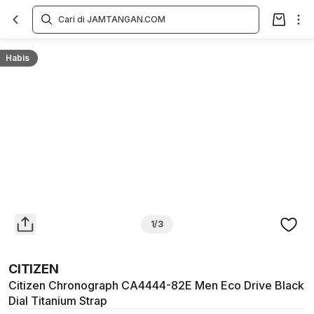
Overview
Spesifikasi
Deskripsi
Toko Offline
Review
Lainnya
Habis
1/3
CITIZEN
Citizen Chronograph CA4444-82E Men Eco Drive Black
Dial Titanium Strap