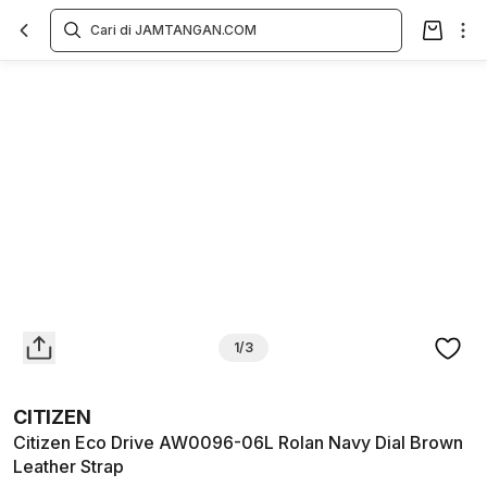
Overview
Spesifikasi
Deskripsi
Toko Offline
Review
Lainnya
1/3
CITIZEN
Citizen Eco Drive AW0096-06L Rolan Navy Dial Brown
Leather Strap