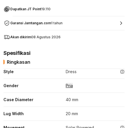
Dapatkan JT Point
19.110
Garansi Jamtangan.com
1 tahun
Akan dikirim
08 Agustus 2026
Spesifikasi
Ringkasan
Style
Dress
Gender
Pria
Case Diameter
40 mm
Lug Width
20 mm
Movement
Solar Powered