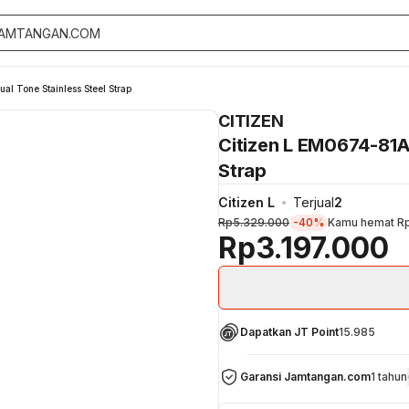
al Tone Stainless Steel Strap
CITIZEN
Citizen L EM0674-81A 
Strap
Citizen L
Terjual
2
Rp5.329.000
-40%
Kamu hemat
R
Rp3.197.000
Dapatkan JT Point
15.985
Garansi Jamtangan.com
1 tahun