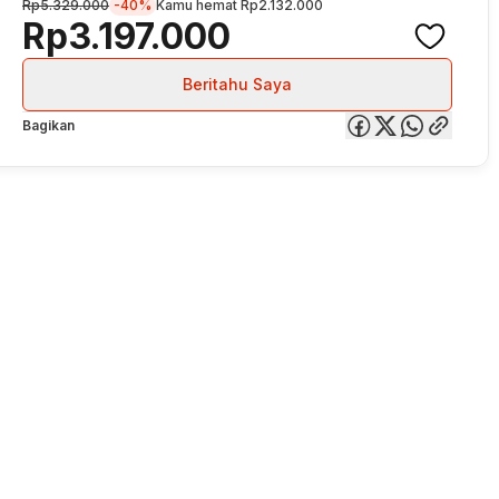
Rp5.329.000
-40%
Kamu hemat
Rp2.132.000
Rp3.197.000
Beritahu Saya
Bagikan