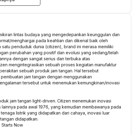
emikiran lintas budaya yang mengedepankan keunggulan dan
hormat/menghargai pada keahlian dan dikenal baik oleh
 satu penduduk dunia (citizen), brand ini merasa memiliki
an perubahan yang positif dan evolusi yang sedang/telah
akannya dengan sangat serius dan terbuka atas
izen mengintegrasikan sebuah proses kegiatan manufaktur
erakitan sebuah produk jam tangan. Hal tersebut
am pembuatan jam tangan dengan menggunakan
 pengalaman tersebut untuk menemukan kemungkinan/inovasi
duk jam tangan light-driven. Citizen menemukan inovasi
ngan lainnya pada awal 1976, yang kemudian membawanya pada
enaga listrik yang didapatkan dari cahaya, inovasi luar
tangan didapatkan.
r Starts Now