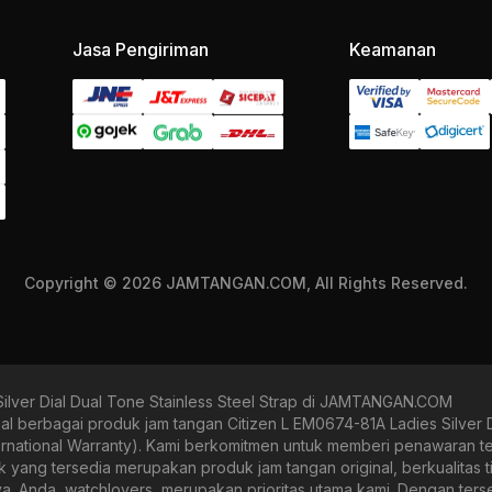
Jasa Pengiriman
Keamanan
Copyright © 2026 JAMTANGAN.COM, All Rights Reserved.
ilver Dial Dual Tone Stainless Steel Strap di JAMTANGAN.COM
rbagai produk jam tangan Citizen L EM0674-81A Ladies Silver Dial
ternational Warranty). Kami berkomitmen untuk memberi penawaran te
g tersedia merupakan produk jam tangan original, berkualitas tin
nya. Anda, watchlovers, merupakan prioritas utama kami. Dengan ter