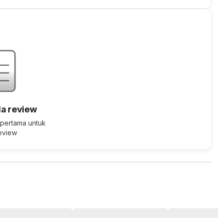
a review
 pertama untuk
review