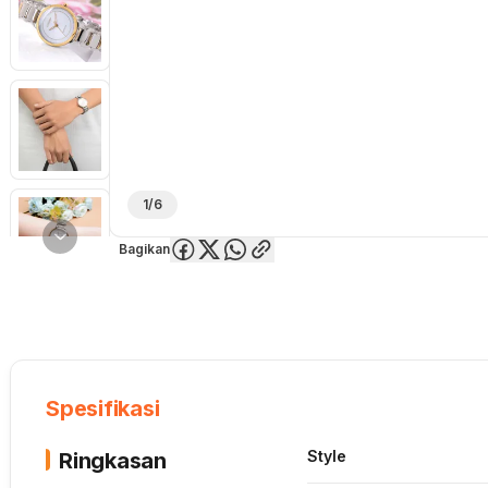
1/6
Bagikan
Overview
Spesifikasi
Deskripsi
Toko Offline
Review
Lainnya
Spesifikasi
Style
Ringkasan