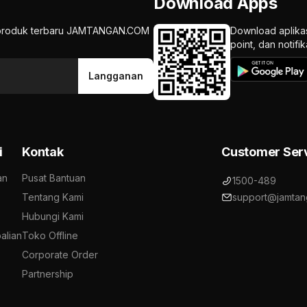
Download Apps
an produk terbaru JAMTANGAN.COM
Download aplika
point, dan notif
Langganan
i
Kontak
Customer Ser
an
Pusat Bantuan
1500-489
Tentang Kami
support@jamtan
Hubungi Kami
alian
Toko Offline
Corporate Order
Partnership