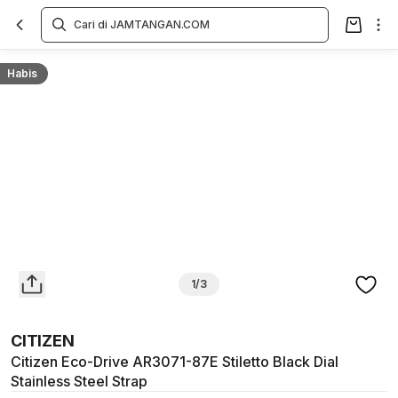
Overview
Spesifikasi
Deskripsi
Toko Offline
Review
Lainnya
Habis
1/3
CITIZEN
Citizen Eco-Drive AR3071-87E Stiletto Black Dial
Stainless Steel Strap