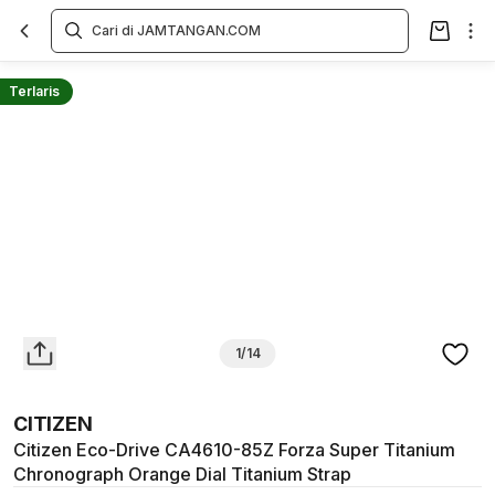
Overview
Spesifikasi
Deskripsi
Toko Offline
Review
Lainnya
Terlaris
1/14
CITIZEN
Citizen Eco-Drive CA4610-85Z Forza Super Titanium
Chronograph Orange Dial Titanium Strap