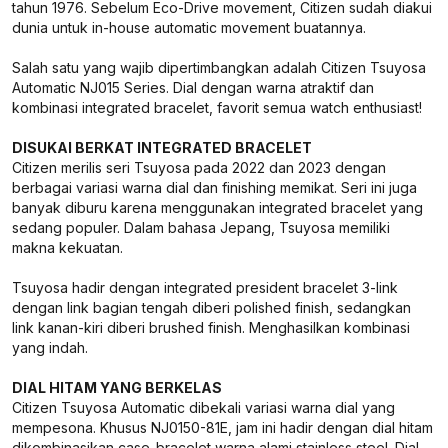
tahun 1976. Sebelum Eco-Drive movement, Citizen sudah diakui
dunia untuk in-house automatic movement buatannya.
Salah satu yang wajib dipertimbangkan adalah Citizen Tsuyosa
Automatic NJ015 Series. Dial dengan warna atraktif dan
kombinasi integrated bracelet, favorit semua watch enthusiast!
DISUKAI BERKAT INTEGRATED BRACELET
Citizen merilis seri Tsuyosa pada 2022 dan 2023 dengan
berbagai variasi warna dial dan finishing memikat. Seri ini juga
banyak diburu karena menggunakan integrated bracelet yang
sedang populer. Dalam bahasa Jepang, Tsuyosa memiliki
makna kekuatan.
Tsuyosa hadir dengan integrated president bracelet 3-link
dengan link bagian tengah diberi polished finish, sedangkan
link kanan-kiri diberi brushed finish. Menghasilkan kombinasi
yang indah.
DIAL HITAM YANG BERKELAS
Citizen Tsuyosa Automatic dibekali variasi warna dial yang
mempesona. Khusus NJ0150-81E, jam ini hadir dengan dial hitam
dikombinasikan case-bracelet warna alami stainless steel. Dial