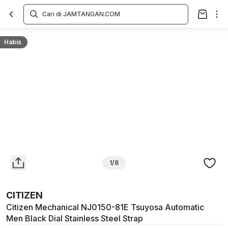
Overview
Spesifikasi
Deskripsi
Toko Offline
Review
Lainnya
Habis
1/8
CITIZEN
Citizen Mechanical NJ0150-81E Tsuyosa Automatic
Men Black Dial Stainless Steel Strap