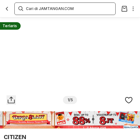
Overview
Spesifikasi
Deskripsi
Toko Offline
Review
Lainnya
Terlaris
1/5
CITIZEN