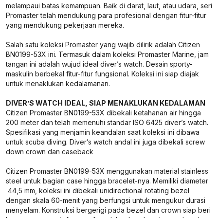
melampaui batas kemampuan. Baik di darat, laut, atau udara, seri
Promaster telah mendukung para profesional dengan fitur-fitur
yang mendukung pekerjaan mereka.
Salah satu koleksi Promaster yang wajib dilirik adalah Citizen
BN0199-53X ini. Termasuk dalam koleksi Promaster Marine, jam
tangan ini adalah wujud ideal diver’s watch. Desain sporty-
maskulin berbekal fitur-fitur fungsional. Koleksi ini siap diajak
untuk menaklukan kedalamanan.
DIVER’S WATCH IDEAL, SIAP MENAKLUKAN KEDALAMAN
Citizen Promaster BN0199-53X dibekali ketahanan air hingga
200 meter dan telah memenuhi standar ISO 6425 diver’s watch.
Spesifikasi yang menjamin keandalan saat koleksi ini dibawa
untuk scuba diving. Diver’s watch andal ini juga dibekali screw
down crown dan caseback
Citizen Promaster BN0199-53X menggunakan material stainless
steel untuk bagian case hingga bracelet-nya. Memiliki diameter
44,5 mm, koleksi ini dibekali unidirectional rotating bezel
dengan skala 60-menit yang berfungsi untuk mengukur durasi
menyelam. Konstruksi bergerigi pada bezel dan crown siap beri