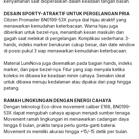
kenyamanan saat dioperasikan dalam keadaan tangan basah.
DESAIN SPORTY-ATRAKTIF UNTUK PERGELANGAN PRIA
Citizen Promaster BN0199-53X punya dial hijau atraktif yang
menawarkan kemudahan keterbacaan. Warna hijau juga
diberikan untuk bezel-nya, menambah kesan maskulin dan
gagah saat melekat di pergelangan. Komplikasi sederhana: 3-
hands, indeks marker berukuran cukup besar, dan date window
di posisi pukul 3 siap menawarkan kemudahan keterbacaan.
Material LumiNova juga disematkan pada bagian hands, indeks
marker, dan pipe bezel-nya. Fitur yang siap menyala ketika
koleksi ini dibawa ke keadaan minim cahaya. Semakin ideal
untuk dibawa menuju kedalaman atau dipakai dari pagi hingga
petang.
RAMAH LINGKUNGAN DENGAN ENERGI CAHAYA
Dengan teknologi Eco-drive movement caliber E168, BN0199-
53X dapat mengubah cahaya apapun menjadi sumber tenaga.
Movement ramah lingkungan ini menawarkan cadangan daya
hingga 6 bulan, praktis tanpa perlu gonta-ganti baterai.
Movement ini memiliki akurasi hingga +15/-15 detik per bulan.