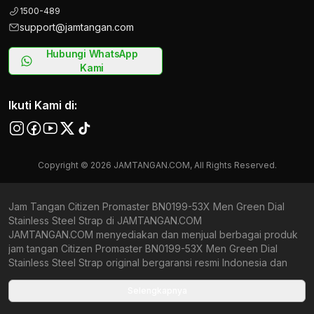
1500-489
support@jamtangan.com
Hubungi WhatsApp
Kami
Ikuti Kami di:
Copyright © 2026 JAMTANGAN.COM, All Rights Reserved.
Jam Tangan Citizen Promaster BN0199-53X Men Green Dial
Stainless Steel Strap di JAMTANGAN.COM
JAMTANGAN.COM menyediakan dan menjual berbagai produk
jam tangan Citizen Promaster BN0199-53X Men Green Dial
Stainless Steel Strap original bergaransi resmi Indonesia dan
Global (International Warranty). Kami berkomitmen untuk
memberi penawaran terbaik bagi setiap pelanggan.
Selengkapnya
JAMTANGAN.COM menjamin produk-produk yang tersedia