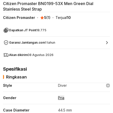
Citizen Promaster BN0199-53X Men Green Dial
Stainless Steel Strap
Citizen Promaster
5
(
1
)
Terjual
10
Dapatkan JT Point
18.775
Garansi Jamtangan.com
1 tahun
Akan dikirim
08 Agustus 2026
Spesifikasi
Ringkasan
Style
Diver
Gender
Pria
Case Diameter
44.5 mm