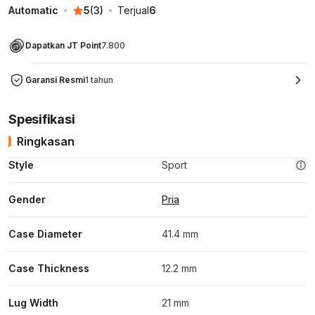
Automatic
5
(
3
)
Terjual
6
Dapatkan JT Point
7.800
Garansi Resmi
1 tahun
Spesifikasi
Ringkasan
Style
Sport
Gender
Pria
Case Diameter
41.4 mm
Case Thickness
12.2 mm
Lug Width
21 mm