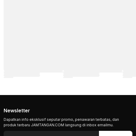
Newsletter
Dapatkan info eksklusif seputar promo, penawaran terbatas, dan
produk terbaru JAMTANGAN.COM langsung di inbox emailmu.