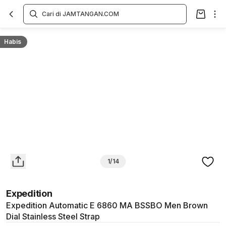
Overview
Spesifikasi
Deskripsi
Toko Offline
Review
Lainnya
Habis
1/14
Expedition
Expedition Automatic E 6860 MA BSSBO Men Brown
Dial Stainless Steel Strap