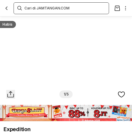
Overview
Spesifikasi
Deskripsi
Toko Offline
Review
Lainnya
Habis
1/5
Expedition