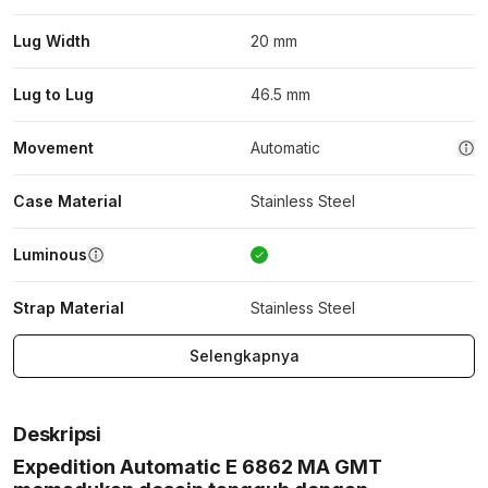
Lug Width
20 mm
Lug to Lug
46.5 mm
Movement
Automatic
Case Material
Stainless Steel
Luminous
Strap Material
Stainless Steel
Selengkapnya
Deskripsi
Expedition Automatic E 6862 MA GMT