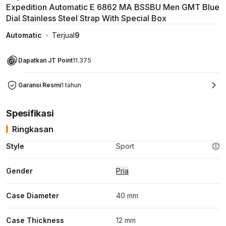
Expedition Automatic E 6862 MA BSSBU Men GMT Blue
Dial Stainless Steel Strap With Special Box
Automatic
Terjual
9
Dapatkan JT Point
11.375
Garansi Resmi
1 tahun
Spesifikasi
Ringkasan
Style
Sport
Gender
Pria
Case Diameter
40 mm
Case Thickness
12 mm