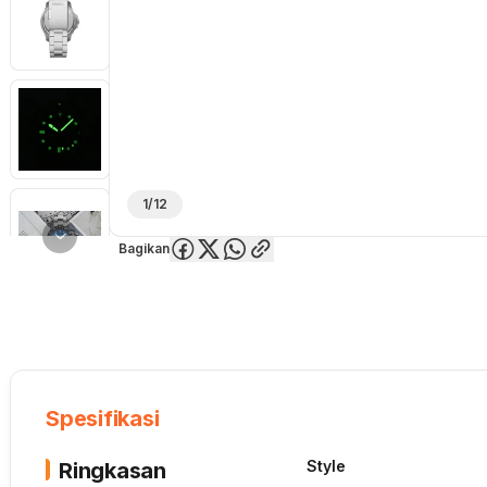
1/12
Bagikan
Overview
Spesifikasi
Deskripsi
Toko Offline
Review
Lainnya
Spesifikasi
Style
Ringkasan