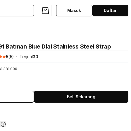
Masuk
Daftar
1 Batman Blue Dial Stainless Steel Strap
5
(
5
)
Terjual
30
p1.381.000
Beli Sekarang
n