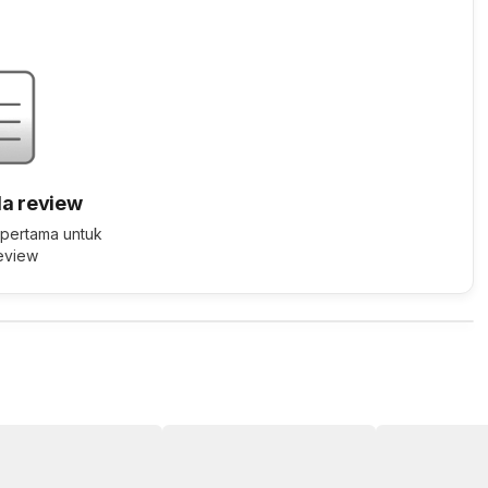
a review
 pertama untuk
review