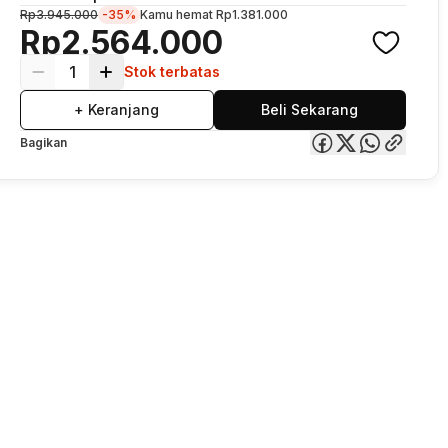
Rp3.945.000
-35%
Kamu hemat
Rp1.381.000
Rp2.564.000
1
Stok terbatas
+ Keranjang
Beli Sekarang
Bagikan