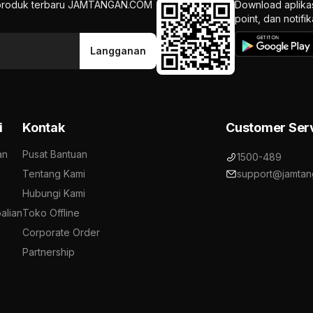
an produk terbaru JAMTANGAN.COM
Download aplika
point, dan notif
Langganan
i
Kontak
Customer Ser
an
Pusat Bantuan
1500-489
Tentang Kami
support@jamtan
Hubungi Kami
alian
Toko Offline
Corporate Order
Partnership