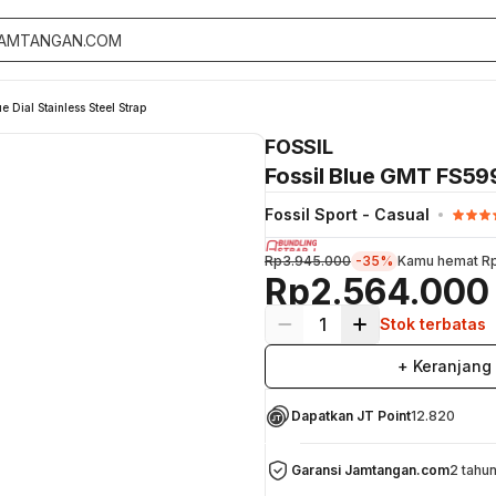
 Dial Stainless Steel Strap
FOSSIL
Fossil Blue GMT FS599
Fossil Sport - Casual
Rp3.945.000
-35%
Kamu hemat
R
Rp2.564.000
1
Stok terbatas
+ Keranjang
Dapatkan JT Point
12.820
Garansi Jamtangan.com
2 tahu