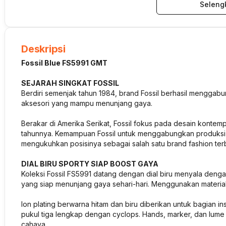
Seleng
Deskripsi
Fossil Blue FS5991 GMT
SEJARAH SINGKAT FOSSIL
Berdiri semenjak tahun 1984, brand Fossil berhasil menggab
aksesori yang mampu menunjang gaya.
Berakar di Amerika Serikat, Fossil fokus pada desain konte
tahunnya. Kemampuan Fossil untuk menggabungkan produksi m
mengukuhkan posisinya sebagai salah satu brand fashion ter
DIAL BIRU SPORTY SIAP BOOST GAYA
Koleksi Fossil FS5991 datang dengan dial biru menyala deng
yang siap menunjang gaya sehari-hari. Menggunakan material s
Ion plating berwarna hitam dan biru diberikan untuk bagian ins
pukul tiga lengkap dengan cyclops. Hands, marker, dan lume 
cahaya.