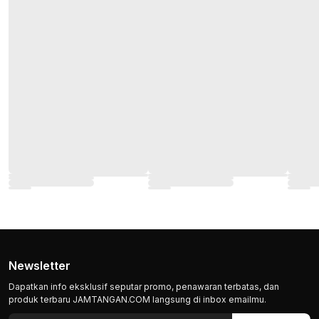
Newsletter
Dapatkan info eksklusif seputar promo, penawaran terbatas, dan
produk terbaru JAMTANGAN.COM langsung di inbox emailmu.