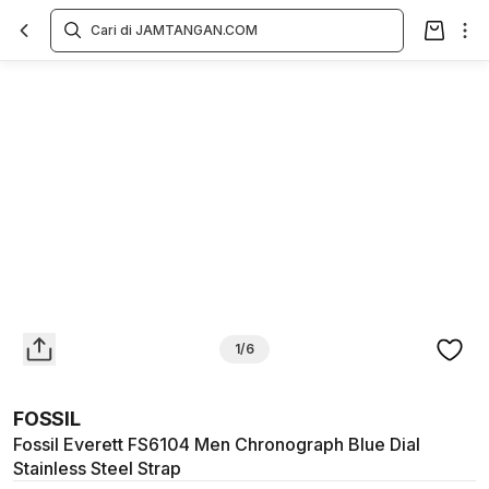
Overview
Spesifikasi
Deskripsi
Toko Offline
Review
Lainnya
1/6
FOSSIL
Fossil Everett FS6104 Men Chronograph Blue Dial
Stainless Steel Strap