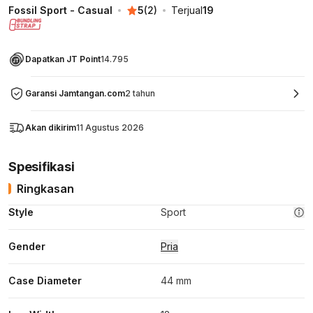
Fossil Sport - Casual
5
(
2
)
Terjual
19
Dapatkan JT Point
14.795
Garansi Jamtangan.com
2 tahun
Akan dikirim
11 Agustus 2026
Spesifikasi
Ringkasan
Style
Sport
Gender
Pria
Case Diameter
44 mm