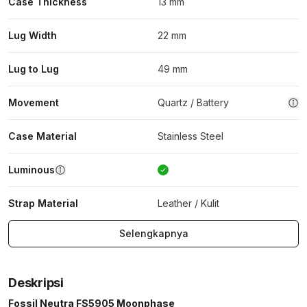
Case Thickness
13 mm
Lug Width
22 mm
Lug to Lug
49 mm
Movement
Quartz / Battery
Case Material
Stainless Steel
Luminous
Strap Material
Leather / Kulit
Selengkapnya
Deskripsi
Fossil Neutra FS5905 Moonphase