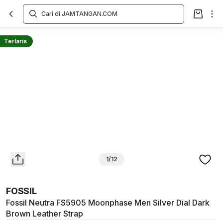
Overview
Spesifikasi
Deskripsi
Toko Offline
Review
Lainnya
Terlaris
1/12
FOSSIL
Fossil Neutra FS5905 Moonphase Men Silver Dial Dark
Brown Leather Strap