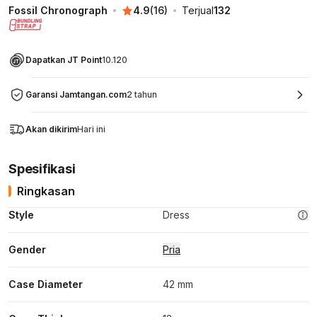
Fossil Chronograph
4.9
(
16
)
Terjual
132
Dapatkan JT Point
10.120
Garansi Jamtangan.com
2 tahun
Akan dikirim
Hari ini
Spesifikasi
Ringkasan
Style
Dress
Gender
Pria
Case Diameter
42 mm