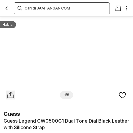
Overview
Spesifikasi
Deskripsi
Toko Offline
Review
Lainnya
Habis
1/5
Guess
Guess Legend GW0500G1 Dual Tone Dial Black Leather
with Silicone Strap