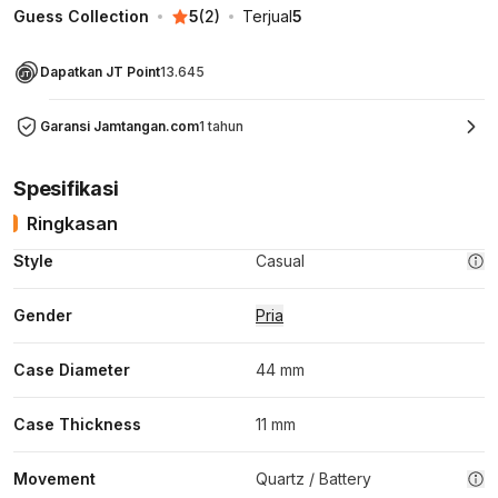
Guess Collection
5
(
2
)
Terjual
5
Dapatkan JT Point
13.645
Garansi Jamtangan.com
1 tahun
Spesifikasi
Ringkasan
Style
Casual
Gender
Pria
Case Diameter
44 mm
Case Thickness
11 mm
Movement
Quartz / Battery