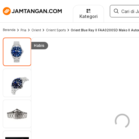
Kategori
Beranda
Pria
Orient
Orient Sports
Orient Blue Ray II FAA02005D Mako II Automa
Habis