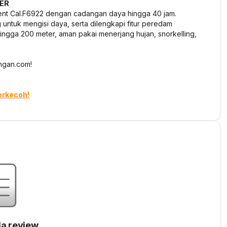
ER
ment Cal.F6922 dengan cadangan daya hingga 40 jam.
 untuk mengisi daya, serta dilengkapi fitur peredam
r hingga 200 meter, aman pakai menerjang hujan, snorkelling,
angan.com!
erkecoh!
a review