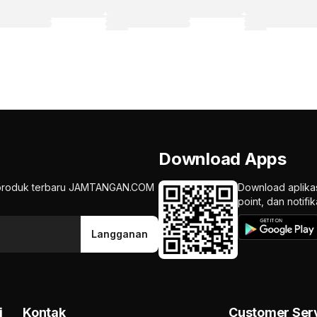
Download Apps
an produk terbaru JAMTANGAN.COM
Download aplika
point, dan notif
Langganan
i
Kontak
Customer Ser