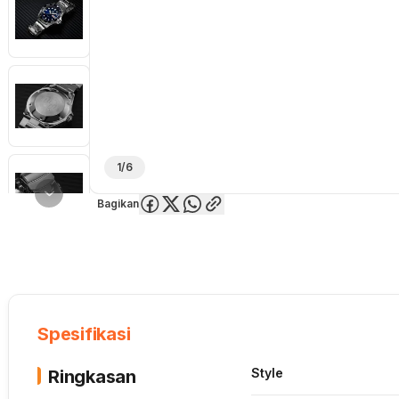
1/6
Bagikan
Overview
Spesifikasi
Deskripsi
Toko Offline
Review
Lainnya
Spesifikasi
Style
Ringkasan