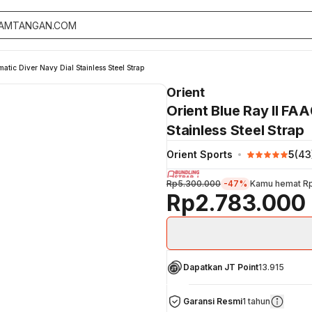
tic Diver Navy Dial Stainless Steel Strap
Orient
Orient Blue Ray II FA
Stainless Steel Strap
Orient Sports
5
(
43
Rp5.300.000
-47%
Kamu hemat
R
Rp2.783.000
Dapatkan JT Point
13.915
Garansi Resmi
1 tahun