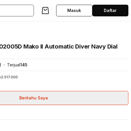
Masuk
Daftar
A02005D Mako II Automatic Diver Navy Dial
)
Terjual
145
p2.517.000
Beritahu Saya