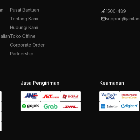
an
Pusat Bantuan
1500-489
Tentang Kami
support@jamtan
Hubungi Kami
alian
Toko Offline
Corporate Order
Partnership
Jasa Pengiriman
Keamanan