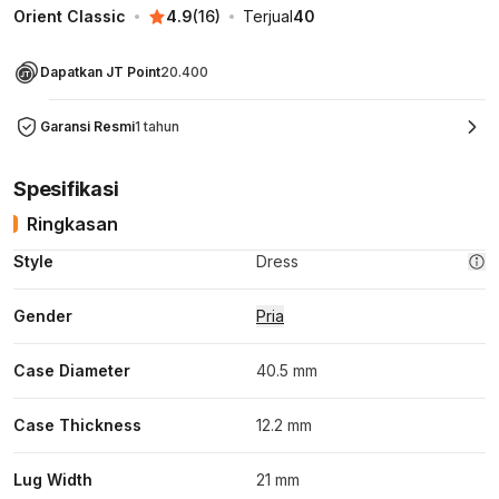
Orient Classic
4.9
(
16
)
Terjual
40
Dapatkan JT Point
20.400
Garansi Resmi
1 tahun
Spesifikasi
Ringkasan
Style
Dress
Gender
Pria
Case Diameter
40.5 mm
Case Thickness
12.2 mm
Lug Width
21 mm