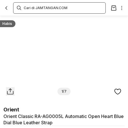
Overview
Spesifikasi
Deskripsi
Toko Offline
Review
Lainnya
Habis
1/7
Orient
Orient Classic RA-AG0005L Automatic Open Heart Blue
Dial Blue Leather Strap