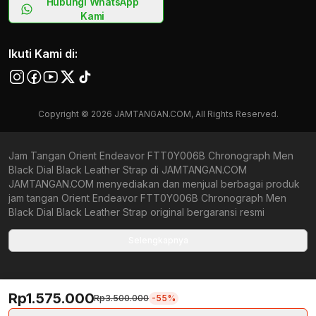
Hubungi WhatsApp
Kami
Ikuti Kami di:
Copyright © 2026 JAMTANGAN.COM, All Rights Reserved.
Jam Tangan Orient Endeavor FTT0Y006B Chronograph Men
Black Dial Black Leather Strap di JAMTANGAN.COM
JAMTANGAN.COM menyediakan dan menjual berbagai produk
jam tangan Orient Endeavor FTT0Y006B Chronograph Men
Black Dial Black Leather Strap original bergaransi resmi
Indonesia dan Global (International Warranty). Kami
berkomitmen untuk memberi penawaran terbaik bagi setiap
Selengkapnya
pelanggan. JAMTANGAN.COM menjamin produk-produk yang
tersedia merupakan produk jam tangan original, berkualitas
tinggi, dan memiliki harga yang lebih terjangkau dari toko online
Rp1.575.000
Indonesia lainnya. Anda, watchlovers, merupakan prioritas
Rp3.500.000
-55%
utama kami. Dengan tersedianya berbagai jam tangan