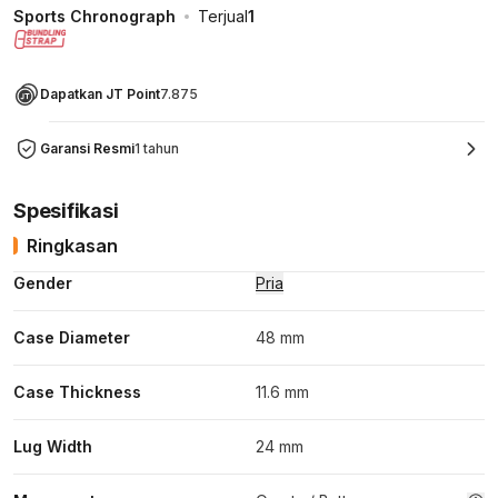
Sports Chronograph
Terjual
1
Dapatkan JT Point
7.875
Garansi Resmi
1 tahun
Spesifikasi
Ringkasan
Gender
Pria
Case Diameter
48 mm
Case Thickness
11.6 mm
Lug Width
24 mm