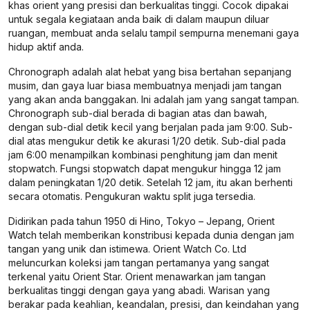
khas orient yang presisi dan berkualitas tinggi. Cocok dipakai
untuk segala kegiataan anda baik di dalam maupun diluar
ruangan, membuat anda selalu tampil sempurna menemani gaya
hidup aktif anda.
Chronograph adalah alat hebat yang bisa bertahan sepanjang
musim, dan gaya luar biasa membuatnya menjadi jam tangan
yang akan anda banggakan. Ini adalah jam yang sangat tampan.
Chronograph sub-dial berada di bagian atas dan bawah,
dengan sub-dial detik kecil yang berjalan pada jam 9:00. Sub-
dial atas mengukur detik ke akurasi 1/20 detik. Sub-dial pada
jam 6:00 menampilkan kombinasi penghitung jam dan menit
stopwatch. Fungsi stopwatch dapat mengukur hingga 12 jam
dalam peningkatan 1/20 detik. Setelah 12 jam, itu akan berhenti
secara otomatis. Pengukuran waktu split juga tersedia.
Didirikan pada tahun 1950 di Hino, Tokyo – Jepang, Orient
Watch telah memberikan konstribusi kepada dunia dengan jam
tangan yang unik dan istimewa. Orient Watch Co. Ltd
meluncurkan koleksi jam tangan pertamanya yang sangat
terkenal yaitu Orient Star. Orient menawarkan jam tangan
berkualitas tinggi dengan gaya yang abadi. Warisan yang
berakar pada keahlian, keandalan, presisi, dan keindahan yang