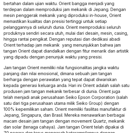
bertahan dalam ujian waktu. Orient bangga menjadi yang
terdepan dalam memproduksi jam mekanik di Jepang. Dengan
mesin penggerak mekanik yang diproduksi in-house, Orient
memastikan kualitas dan presisi tertinggi untuk setiap
pelanggannya di seluruh dunia. Orient memproduksi seluruh
produknya sendiri secara utuh, mulai dari desain, mesin, casing,
hingga rantai pengikat. Dengan reputasi dan dedikasi abadi
Orient terhadap jam mekanik yang menunjukkan bahwa jam
tangan Orient dapat diandalkan dengan fitur menarik dan artistik
yang dipadu dengan penunjuk waktu yang presisi.
Jam tangan Orient memiliki nilai fungsionalitas jangka waktu
panjang dan nilai emosional, dimana sebuah jam tangan
berharga dengan perawatan yang tepat dapat diwariskan
kepada generasi keluarga anda. Hari ini Orient adalah salah satu
produsen jam tangan mekanik terbesar di dunia. Orient juga
telah menjadi anak perusahaan Seiko Epson Corporation (salah
satu dari tiga perusahaan utama milik Seiko Group) dengan
100% kepemilikan saham. Orient memiliki fasilitas manufaktur di
Jepang, Singapura, dan Brasil. Mereka menawarkan berbagai
macam desain jam tangan dengan movement Quartz, mekanik
dan solar (tenaga cahaya). Jam tangan Orient telah dipakai di
70 negara dan terus mengasah keterampilannya dengan