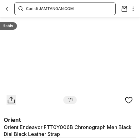
Overview
Spesifikasi
Deskripsi
Toko Offline
Review
Lainnya
Habis
1/1
Orient
Orient Endeavor FTT0Y006B Chronograph Men Black
Dial Black Leather Strap