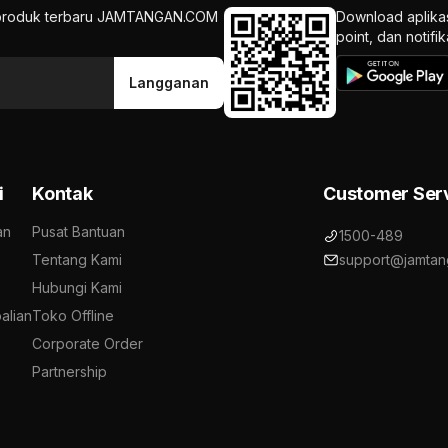
an produk terbaru JAMTANGAN.COM
Download aplika
point, dan notif
Langganan
i
Kontak
Customer Ser
an
Pusat Bantuan
1500-489
Tentang Kami
support@jamtan
Hubungi Kami
alian
Toko Offline
Corporate Order
Partnership