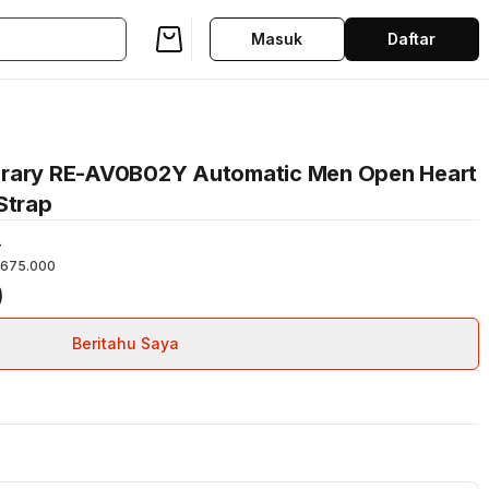
Masuk
Daftar
orary RE-AV0B02Y Automatic Men Open Heart
Strap
4
675.000
0
Beritahu Saya