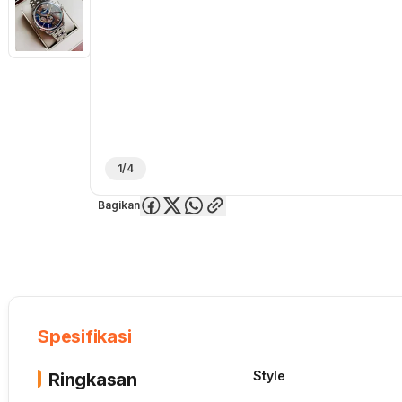
1/4
Bagikan
Overview
Spesifikasi
Deskripsi
Toko Offline
Review
Lainnya
Spesifikasi
Style
Ringkasan