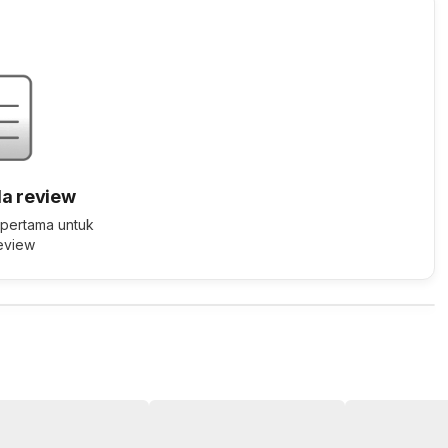
a review
 pertama untuk
review