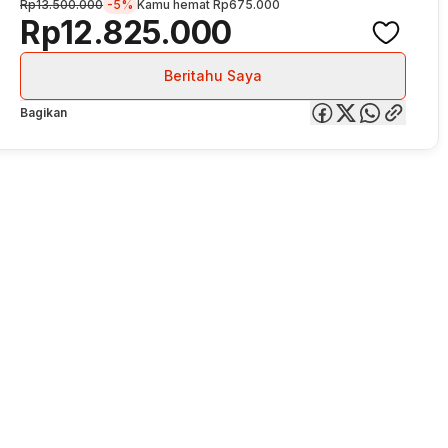
Rp13.500.000
-5%
Kamu hemat
Rp675.000
Rp12.825.000
Beritahu Saya
Bagikan