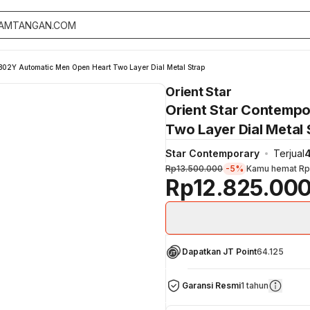
B02Y Automatic Men Open Heart Two Layer Dial Metal Strap
Orient Star
Orient Star Contemp
Two Layer Dial Metal 
Star Contemporary
Terjual
Rp13.500.000
-5%
Kamu hemat
Rp
Rp12.825.00
Dapatkan JT Point
64.125
Garansi Resmi
1 tahun