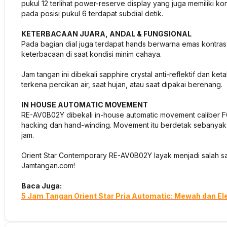
pukul 12 terlihat power-reserve display yang juga memiliki k
pada posisi pukul 6 terdapat subdial detik.
KETERBACAAN JUARA, ANDAL & FUNGSIONAL
Pada bagian dial juga terdapat hands berwarna emas kontras
keterbacaan di saat kondisi minim cahaya.
Jam tangan ini dibekali sapphire crystal anti-reflektif dan ket
terkena percikan air, saat hujan, atau saat dipakai berenang.
IN HOUSE AUTOMATIC MOVEMENT
RE-AV0B02Y dibekali in-house automatic movement caliber F
hacking dan hand-winding. Movement itu berdetak sebanya
jam.
Orient Star Contemporary RE-AV0B02Y layak menjadi salah sat
Jamtangan.com!
Baca Juga:
5 Jam Tangan Orient Star Pria Automatic: Mewah dan El