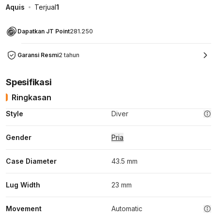
Aquis
Terjual
1
Dapatkan JT Point
281.250
Garansi Resmi
2 tahun
Spesifikasi
Ringkasan
Style
Diver
Gender
Pria
Case Diameter
43.5 mm
Lug Width
23 mm
Movement
Automatic