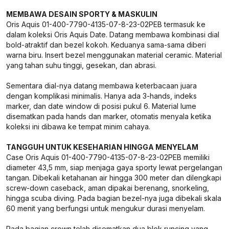
MEMBAWA DESAIN SPORTY & MASKULIN
Oris Aquis 01-400-7790-4135-07-8-23-02PEB termasuk ke
dalam koleksi Oris Aquis Date. Datang membawa kombinasi dial
bold-atraktif dan bezel kokoh. Keduanya sama-sama diberi
warna biru. Insert bezel menggunakan material ceramic. Material
yang tahan suhu tinggi, gesekan, dan abrasi.
Sementara dial-nya datang membawa keterbacaan juara
dengan komplikasi minimalis. Hanya ada 3-hands, indeks
marker, dan date window di posisi pukul 6. Material lume
disematkan pada hands dan marker, otomatis menyala ketika
koleksi ini dibawa ke tempat minim cahaya.
TANGGUH UNTUK KESEHARIAN HINGGA MENYELAM
Case Oris Aquis 01-400-7790-4135-07-8-23-02PEB memiliki
diameter 43,5 mm, siap menjaga gaya sporty lewat pergelangan
tangan. Dibekali ketahanan air hingga 300 meter dan dilengkapi
screw-down caseback, aman dipakai berenang, snorkeling,
hingga scuba diving. Pada bagian bezel-nya juga dibekali skala
60 menit yang berfungsi untuk mengukur durasi menyelam.
Pada bagian crown telah disematkan dua blok runcing yang