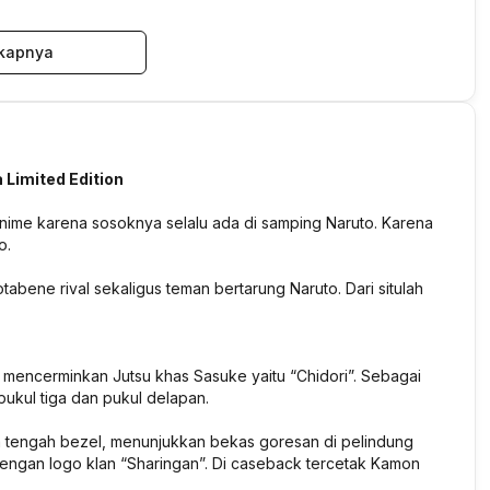
kapnya
 Limited Edition
nime karena sosoknya selalu ada di samping Naruto. Karena
o.
tabene rival sekaligus teman bertarung Naruto. Dari situlah
l mencerminkan Jutsu khas Sasuke yaitu “Chidori”. Sebagai
 pukul tiga dan pukul delapan.
a tengah bezel, menunjukkan bekas goresan di pelindung
dengan logo klan “Sharingan”. Di caseback tercetak Kamon