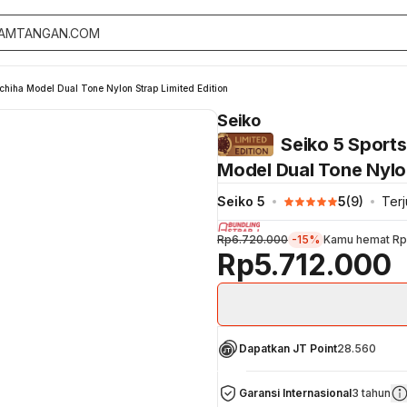
chiha Model Dual Tone Nylon Strap Limited Edition
Seiko
Seiko 5 Sport
Model Dual Tone Nylon
Seiko 5
5
(
9
)
Terj
Rp6.720.000
-15%
Kamu hemat
Rp
Rp5.712.000
Dapatkan JT Point
28.560
Garansi Internasional
3 tahun