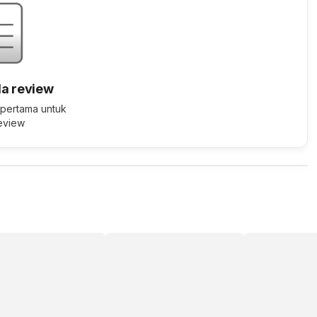
a review
 pertama untuk
review