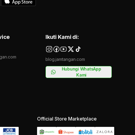
vice
Ikuti Kami di:
gan.com
blog.jamtangan.com
Hubungi WhatsApp
Kami
Official Store Marketplace