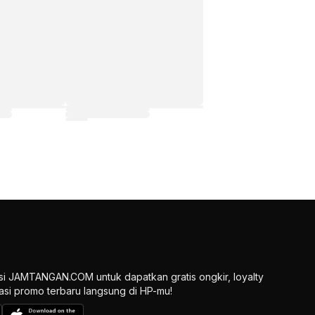
si JAMTANGAN.COM untuk dapatkan gratis ongkir, loyalty
ikasi promo terbaru langsung di HP-mu!