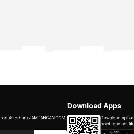
Download Apps
an produk terbaru JAMTANGAN.COM
Download aplika
point, dan notif