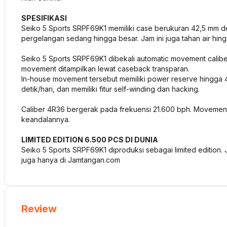
SPESIFIKASI
Seiko 5 Sports SRPF69K1 memiliki case berukuran 42,5 mm d
pergelangan sedang hingga besar. Jam ini juga tahan air hing
Seiko 5 Sports SRPF69K1 dibekali automatic movement calib
movement ditampilkan lewat caseback transparan.
In-house movement tersebut memiliki power reserve hingga 41
detik/hari, dan memiliki fitur self-winding dan hacking.
Caliber 4R36 bergerak pada frekuensi 21.600 bph. Movement 
keandalannya.
LIMITED EDITION 6.500 PCS DI DUNIA
Seiko 5 Sports SRPF69K1 diproduksi sebagai limited edition.
juga hanya di Jamtangan.com
Review