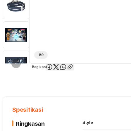
1/9
Bagikan
Overview
Spesifikasi
Deskripsi
Toko Offline
Review
Lainnya
Spesifikasi
Style
Ringkasan