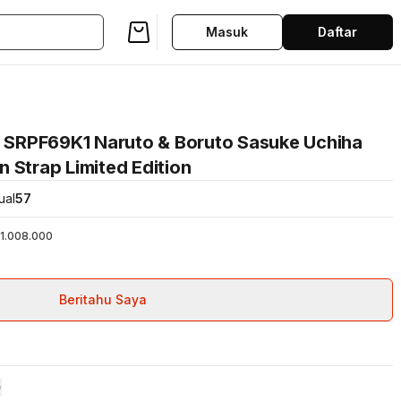
Masuk
Daftar
s SRPF69K1 Naruto & Boruto Sasuke Uchiha
 Strap Limited Edition
ual
57
1.008.000
Beritahu Saya