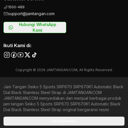
1500-489
support@jamtangan.com
Hubungi WhatsApp
Kami
Ikuti Kami di:
Copyright © 2026 JAMTANGAN.COM, All Rights Reserved.
Jam Tangan Seiko 5 Sports SRP670 SRP670K1 Automatic Black
Dial Black Stainless Steel Strap di JAMTANGAN.COM
JAMTANGAN.COM menyediakan dan menjual berbagai produk
jam tangan Seiko 5 Sports SRP670 SRP670K1 Automatic Black
Dial Black Stainless Steel Strap original bergaransi resmi
Indonesia dan Global (International Warranty). Kami
berkomitmen untuk memberi penawaran terbaik bagi setiap
Selengkapnya
pelanggan. JAMTANGAN.COM menjamin produk-produk yang