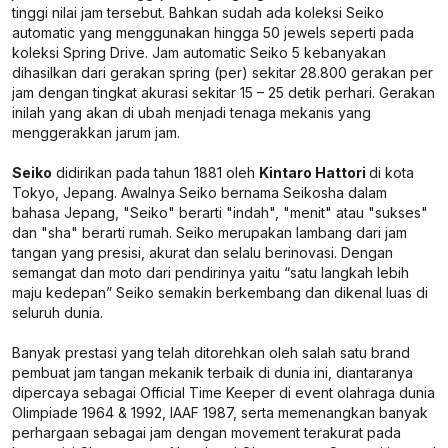
tinggi nilai jam tersebut. Bahkan sudah ada koleksi Seiko
automatic yang menggunakan hingga 50 jewels seperti pada
koleksi Spring Drive. Jam automatic Seiko 5 kebanyakan
dihasilkan dari gerakan spring (per) sekitar 28.800 gerakan per
jam dengan tingkat akurasi sekitar 15 – 25 detik perhari. Gerakan
inilah yang akan di ubah menjadi tenaga mekanis yang
menggerakkan jarum jam.
Seiko
didirikan pada tahun 1881 oleh
Kintaro Hattori
di kota
Tokyo, Jepang. Awalnya Seiko bernama Seikosha dalam
bahasa Jepang, "Seiko" berarti "indah", "menit" atau "sukses"
dan "sha" berarti rumah. Seiko merupakan lambang dari jam
tangan yang presisi, akurat dan selalu berinovasi. Dengan
semangat dan moto dari pendirinya yaitu “satu langkah lebih
maju kedepan” Seiko semakin berkembang dan dikenal luas di
seluruh dunia.
Banyak prestasi yang telah ditorehkan oleh salah satu brand
pembuat jam tangan mekanik terbaik di dunia ini, diantaranya
dipercaya sebagai Official Time Keeper di event olahraga dunia
Olimpiade 1964 & 1992, IAAF 1987, serta memenangkan banyak
perhargaan sebagai jam dengan movement terakurat pada