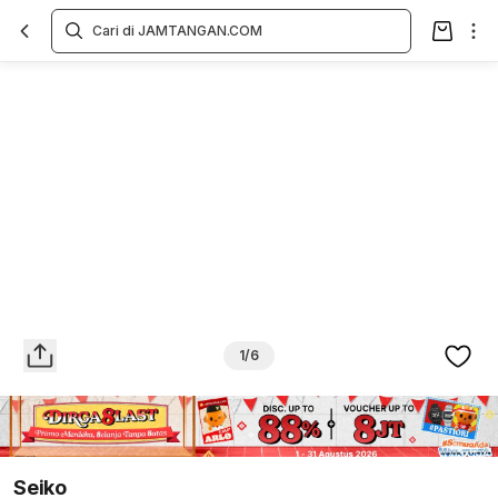
Overview
Spesifikasi
Deskripsi
Toko Offline
Review
Lainnya
1/6
Seiko