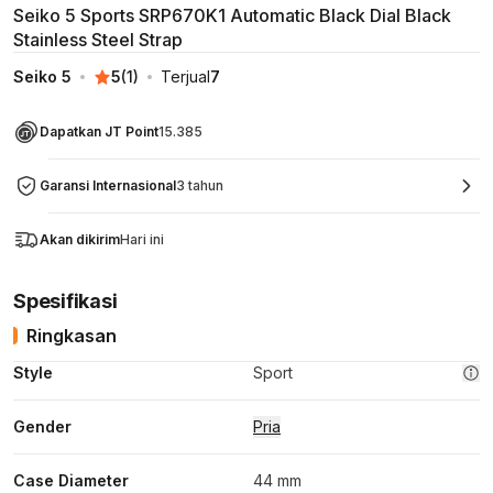
Seiko 5 Sports SRP670K1 Automatic Black Dial Black
Stainless Steel Strap
Seiko 5
5
(
1
)
Terjual
7
Dapatkan JT Point
15.385
Garansi Internasional
3 tahun
Akan dikirim
Hari ini
Spesifikasi
Ringkasan
Style
Sport
Gender
Pria
Case Diameter
44 mm