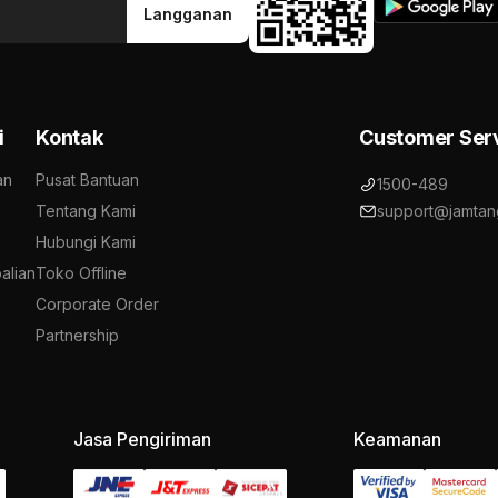
Langganan
i
Kontak
Customer Ser
an
Pusat Bantuan
1500-489
Tentang Kami
support@jamtan
Hubungi Kami
alian
Toko Offline
Corporate Order
Partnership
Jasa Pengiriman
Keamanan