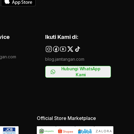
vice
Ikuti Kami di:
gan.com
blog.jamtangan.com
Hubungi WhatsApp
Kami
Official Store Marketplace