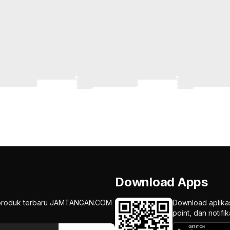
Download Apps
an produk terbaru JAMTANGAN.COM
Download aplika
point, dan notif