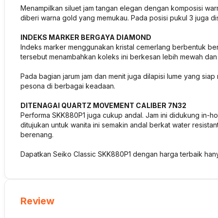
Menampilkan siluet jam tangan elegan dengan komposisi warn
diberi warna gold yang memukau. Pada posisi pukul 3 juga d
INDEKS MARKER BERGAYA DIAMOND
Indeks marker menggunakan kristal cemerlang berbentuk berlia
tersebut menambahkan koleks ini berkesan lebih mewah da
Pada bagian jarum jam dan menit juga dilapisi lume yang siap
pesona di berbagai keadaan.
DITENAGAI QUARTZ MOVEMENT CALIBER 7N32
Performa SKK880P1 juga cukup andal. Jam ini didukung in-h
ditujukan untuk wanita ini semakin andal berkat water resistan
berenang.
Dapatkan Seiko Classic SKK880P1 dengan harga terbaik han
Review