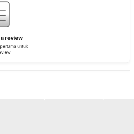
a review
 pertama untuk
review