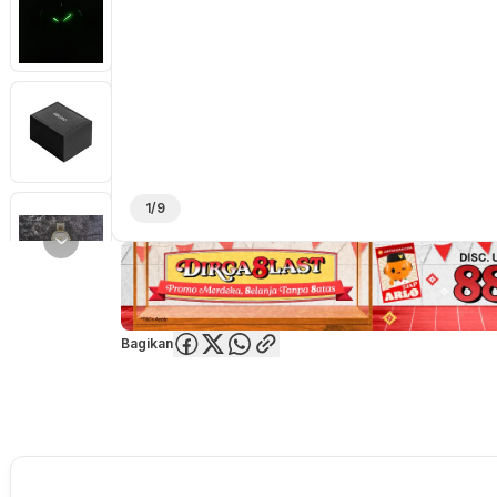
1/9
Bagikan
Overview
Spesifikasi
Deskripsi
Toko Offline
Review
Lainnya