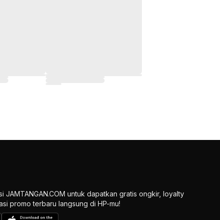
si JAMTANGAN.COM untuk dapatkan gratis ongkir, loyalty
ikasi promo terbaru langsung di HP-mu!