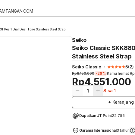
 Pearl Dial Dual Tone Stainless Steel Strap
Seiko
Seiko Classic SKK880
Stainless Steel Strap
Seiko Classic
5
(
2
)
Rp6.150.000
-26%
Kamu hemat
Rp
Rp4.551.000
1
Sisa 1
+ Keranjang
Dapatkan JT Point
22.755
Garansi Internasional
3 tahun