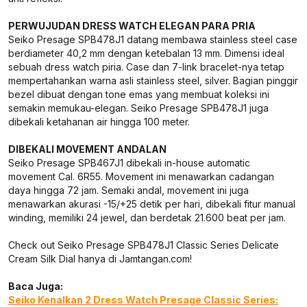
PERWUJUDAN DRESS WATCH ELEGAN PARA PRIA
Seiko Presage SPB478J1 datang membawa stainless steel case
berdiameter 40,2 mm dengan ketebalan 13 mm. Dimensi ideal
sebuah dress watch piria. Case dan 7-link bracelet-nya tetap
mempertahankan warna asli stainless steel, silver. Bagian pinggir
bezel dibuat dengan tone emas yang membuat koleksi ini
semakin memukau-elegan. Seiko Presage SPB478J1 juga
dibekali ketahanan air hingga 100 meter.
DIBEKALI MOVEMENT ANDALAN
Seiko Presage SPB467J1 dibekali in-house automatic
movement Cal. 6R55. Movement ini menawarkan cadangan
daya hingga 72 jam. Semaki andal, movement ini juga
menawarkan akurasi -15/+25 detik per hari, dibekali fitur manual
winding, memiliki 24 jewel, dan berdetak 21.600 beat per jam.
Check out Seiko Presage SPB478J1 Classic Series Delicate
Cream Silk Dial hanya di Jamtangan.com!
Baca Juga:
Seiko Kenalkan 2 Dress Watch Presage Classic Series: