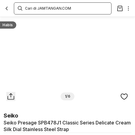
Overview
Spesifikasi
Deskripsi
Toko Offline
Review
Lainnya
Habis
1/6
Seiko
Seiko Presage SPB478J1 Classic Series Delicate Cream
Silk Dial Stainless Steel Strap