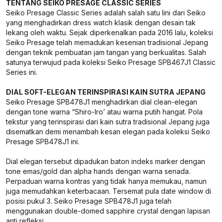
TENTANG SEIKO PRESAGE CLASSIC SERIES
Seiko Presage Classic Series adalah salah satu lini dari Seiko
yang menghadirkan dress watch klasik dengan desain tak
lekang oleh waktu. Sejak diperkenalkan pada 2016 lalu, koleksi
Seiko Presage telah memadukan kesenian tradisional Jepang
dengan teknik pembuatan jam tangan yang berkualitas. Salah
satunya terwujud pada koleksi Seiko Presage SPB467J1 Classic
Series ini.
DIAL SOFT-ELEGAN TERINSPIRASI KAIN SUTRA JEPANG
Seiko Presage SPB478J1 menghadirkan dial clean-elegan
dengan tone warna “Shiro-Iro’ atau warna putih hangat. Pola
tekstur yang terinspirasi dari kain sutra tradisional Jepang juga
disematkan demi menambah kesan elegan pada koleksi Seiko
Presage SPB478J1 ini.
Dial elegan tersebut dipadukan baton indeks marker dengan
tone emas/gold dan alpha hands dengan warna senada.
Perpaduan warna kontras yang tidak hanya memukau, namun
juga memudahkan keterbacaan. Tersemat pula date window di
posisi pukul 3. Seiko Presage SPB478J1 juga telah
menggunakan double-domed sapphire crystal dengan lapisan
anti refleksi.