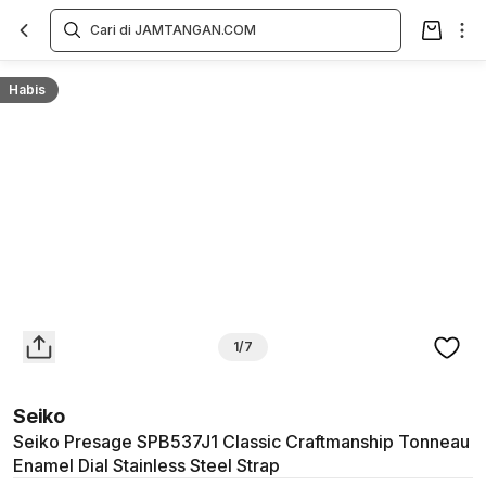
Overview
Spesifikasi
Deskripsi
Toko Offline
Review
Lainnya
Habis
1/7
Seiko
Seiko Presage SPB537J1 Classic Craftmanship Tonneau
Enamel Dial Stainless Steel Strap