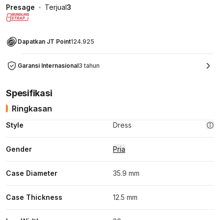
Presage
Terjual
3
Dapatkan JT Point
124.925
Garansi Internasional
3 tahun
Spesifikasi
Ringkasan
Style
Dress
Gender
Pria
Case Diameter
35.9 mm
Case Thickness
12.5 mm