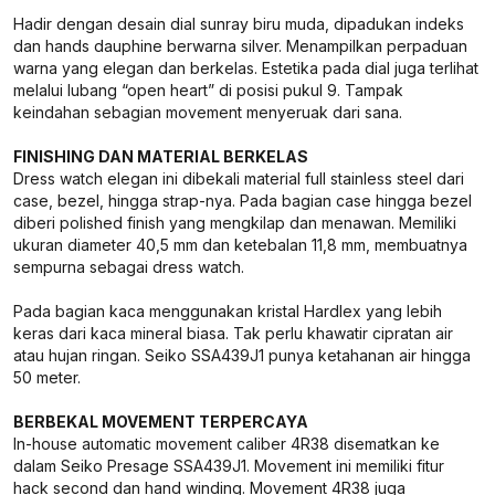
Hadir dengan desain dial sunray biru muda, dipadukan indeks
dan hands dauphine berwarna silver. Menampilkan perpaduan
warna yang elegan dan berkelas. Estetika pada dial juga terlihat
melalui lubang “open heart” di posisi pukul 9. Tampak
keindahan sebagian movement menyeruak dari sana.
FINISHING DAN MATERIAL BERKELAS
Dress watch elegan ini dibekali material full stainless steel dari
case, bezel, hingga strap-nya. Pada bagian case hingga bezel
diberi polished finish yang mengkilap dan menawan. Memiliki
ukuran diameter 40,5 mm dan ketebalan 11,8 mm, membuatnya
sempurna sebagai dress watch.
Pada bagian kaca menggunakan kristal Hardlex yang lebih
keras dari kaca mineral biasa. Tak perlu khawatir cipratan air
atau hujan ringan. Seiko SSA439J1 punya ketahanan air hingga
50 meter.
BERBEKAL MOVEMENT TERPERCAYA
In-house automatic movement caliber 4R38 disematkan ke
dalam Seiko Presage SSA439J1. Movement ini memiliki fitur
hack second dan hand winding. Movement 4R38 juga