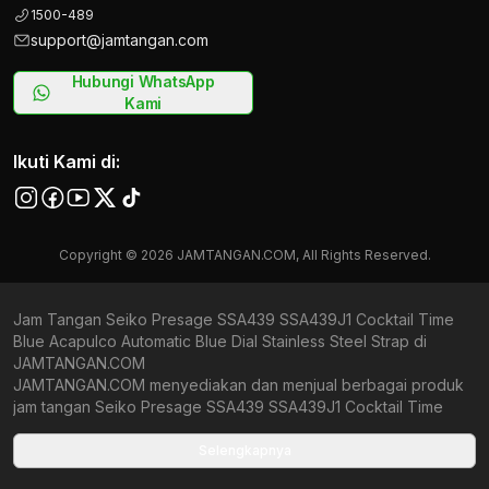
1500-489
support@jamtangan.com
Hubungi WhatsApp
Kami
Ikuti Kami di:
Copyright © 2026 JAMTANGAN.COM, All Rights Reserved.
Jam Tangan Seiko Presage SSA439 SSA439J1 Cocktail Time
Blue Acapulco Automatic Blue Dial Stainless Steel Strap di
JAMTANGAN.COM
JAMTANGAN.COM menyediakan dan menjual berbagai produk
jam tangan Seiko Presage SSA439 SSA439J1 Cocktail Time
Blue Acapulco Automatic Blue Dial Stainless Steel Strap original
bergaransi resmi Indonesia dan Global (International Warranty).
Selengkapnya
Kami berkomitmen untuk memberi penawaran terbaik bagi