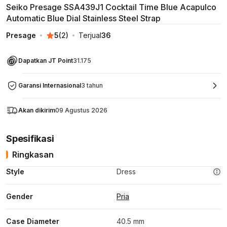
Seiko Presage SSA439J1 Cocktail Time Blue Acapulco
Automatic Blue Dial Stainless Steel Strap
Presage
5
(
2
)
Terjual
36
Dapatkan JT Point
31.175
Garansi Internasional
3 tahun
Akan dikirim
09 Agustus 2026
Spesifikasi
Ringkasan
Style
Dress
Gender
Pria
Case Diameter
40.5 mm