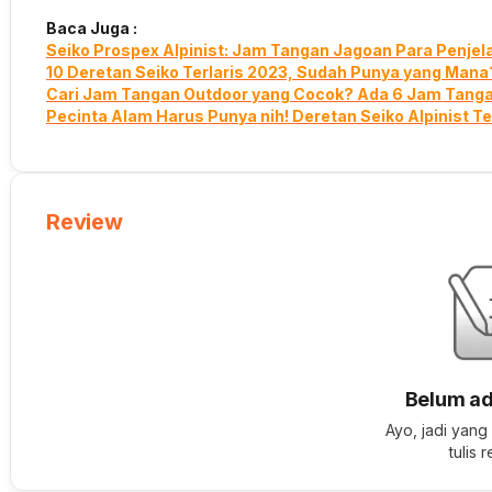
Baca Juga :
Seiko Prospex Alpinist: Jam Tangan Jagoan Para Penjel
10 Deretan Seiko Terlaris 2023, Sudah Punya yang Mana
Cari Jam Tangan Outdoor yang Cocok? Ada 6 Jam Tangan
Pecinta Alam Harus Punya nih! Deretan Seiko Alpinist Te
Review
Belum ad
Ayo, jadi yang
tulis 