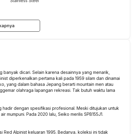
Stainless Steel
kapnya
ing banyak dicari. Selain karena desainnya yang menarik,
lpinist diperkenalkan pertama kali pada 1959 silam dan dinamai
-otoko, yang dalam bahasa Jepang berarti mountain men atau
nggemar olahraga lapangan rekreasi. Tak butuh waktu lama
ng hadir dengan spesifikasi profesional. Meski ditujukan untuk
air mumpuni. Pada 2020 lalu, Seiko merilis SPB155J1.
 Red Alpinist keluaran 1995. Bedanya, koleksi ini tidak