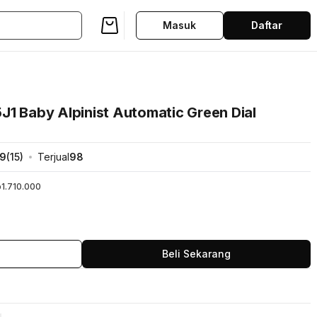
Masuk
Daftar
J1 Baby Alpinist Automatic Green Dial
.9
(
15
)
Terjual
98
1.710.000
Beli Sekarang