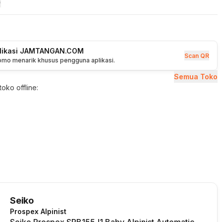
plikasi JAMTANGAN.COM
Scan QR
romo menarik khusus pengguna aplikasi.
Semua Toko
oko offline:
Seiko
Prospex Alpinist
Seiko Prospex SPB155J1 Baby Alpinist Automatic