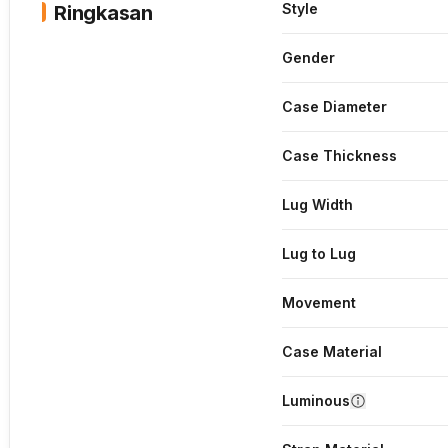
Style
Ringkasan
Gender
Case Diameter
Case Thickness
Lug Width
Lug to Lug
Movement
Case Material
Luminous