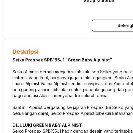
Strap Material
Seleng
Deskripsi
Seiko Prospex SPB155J1 “Green Baby Alpinist”
Seiko Alpinist pernah menjadi salah satu seri Seiko yang pal
material yang kuat, harganya juga relatif terjangkau. Seiko A
Laurel Alpinist. Nama Alpinist sendiri terinspirasi dari Yama
pria gunung. Jam ini ditujukan untuk pendaki gunung dan pe
bagi reputasi Alpinist menyebar ke seluruh dunia.
Saat ini, Alpinist bergabung ke jajaran Prospex, lini Seiko ya
petualangan darat, Seiko Prospex Alpinist dibekali ketahanan 
DIJULUKI GREEN BABY ALPINIST
Seiko Prospex SPB155J1 hadir dengan desain yang terinspirasi