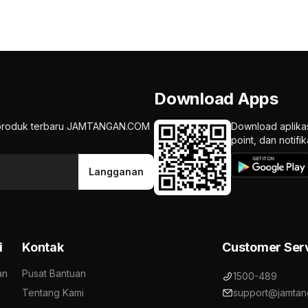
Download Apps
an produk terbaru JAMTANGAN.COM
Download aplika
point, dan notif
Langganan
i
Kontak
Customer Ser
an
Pusat Bantuan
1500-489
Tentang Kami
support@jamtan