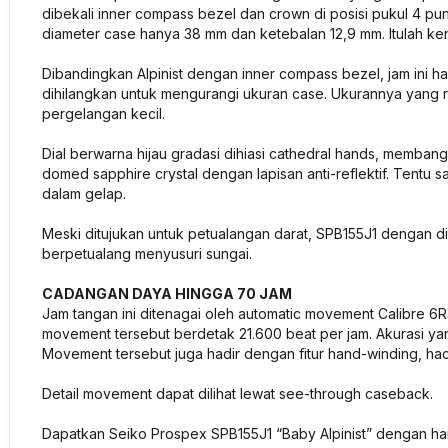
dibekali inner compass bezel dan crown di posisi pukul 4 pun
diameter case hanya 38 mm dan ketebalan 12,9 mm. Itulah kenap
Dibandingkan Alpinist dengan inner compass bezel, jam ini h
dihilangkan untuk mengurangi ukuran case. Ukurannya yang 
pergelangan kecil.
Dial berwarna hijau gradasi dihiasi cathedral hands, memban
domed sapphire crystal dengan lapisan anti-reflektif. Tentu s
dalam gelap.
Meski ditujukan untuk petualangan darat, SPB155J1 dengan di
berpetualang menyusuri sungai.
CADANGAN DAYA HINGGA 70 JAM
Jam tangan ini ditenagai oleh automatic movement Calibre 6
movement tersebut berdetak 21.600 beat per jam. Akurasi yan
Movement tersebut juga hadir dengan fitur hand-winding, ha
Detail movement dapat dilihat lewat see-through caseback.
Dapatkan Seiko Prospex SPB155J1 “Baby Alpinist” dengan ha