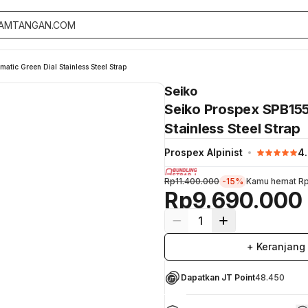
atic Green Dial Stainless Steel Strap
Seiko
Seiko Prospex SPB155
Stainless Steel Strap
Prospex Alpinist
4
Rp11.400.000
-15%
Kamu hemat
Rp
Rp9.690.000
1
+ Keranjang
Dapatkan JT Point
48.450