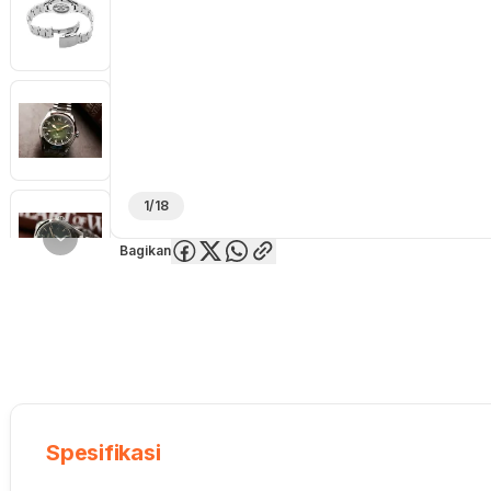
1/18
Bagikan
Overview
Spesifikasi
Deskripsi
Toko Offline
Review
Lainnya
Spesifikasi