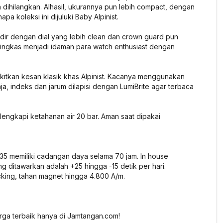
 dihilangkan. Alhasil, ukurannya pun lebih compact, dengan
a koleksi ini dijuluki Baby Alpinist.
adir dengan dial yang lebih clean dan crown guard pun
ringkas menjadi idaman para watch enthusiast dengan
gkitkan kesan klasik khas Alpinist. Kacanya menggunakan
aja, indeks dan jarum dilapisi dengan LumiBrite agar terbaca
lengkapi ketahanan air 20 bar. Aman saat dipakai
R35 memiliki cadangan daya selama 70 jam. In house
g ditawarkan adalah +25 hingga -15 detik per hari.
cking, tahan magnet hingga 4.800 A/m.
rga terbaik hanya di Jamtangan.com!