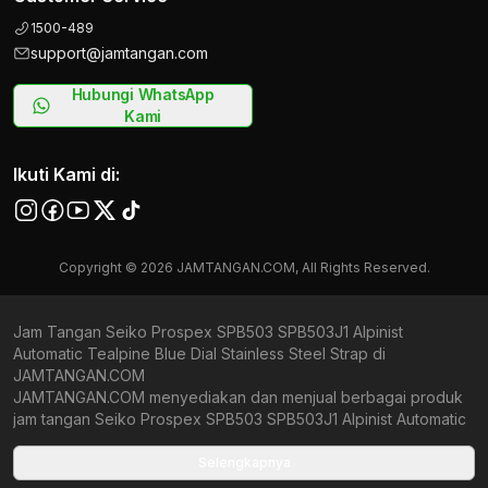
1500-489
support@jamtangan.com
Hubungi WhatsApp
Kami
Ikuti Kami di:
Copyright © 2026 JAMTANGAN.COM, All Rights Reserved.
Jam Tangan Seiko Prospex SPB503 SPB503J1 Alpinist
Automatic Tealpine Blue Dial Stainless Steel Strap di
JAMTANGAN.COM
JAMTANGAN.COM menyediakan dan menjual berbagai produk
jam tangan Seiko Prospex SPB503 SPB503J1 Alpinist Automatic
Tealpine Blue Dial Stainless Steel Strap original bergaransi resmi
Indonesia dan Global (International Warranty). Kami
Selengkapnya
berkomitmen untuk memberi penawaran terbaik bagi setiap