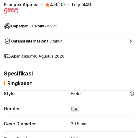
Prospex Alpinist
4.9
(
10
)
Terjual
49
Dapatkan JT Point
70.975
Garansi Internasional
3 tahun
Akan dikirim
10 Agustus 2026
Spesifikasi
Ringkasan
Style
Field
Gender
Pria
Case Diameter
39.5 mm