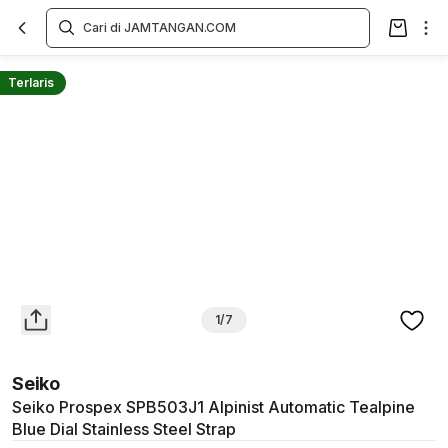
Overview
Spesifikasi
Deskripsi
Toko Offline
Review
Lainnya
Terlaris
1/7
Seiko
Seiko Prospex SPB503J1 Alpinist Automatic Tealpine
Blue Dial Stainless Steel Strap