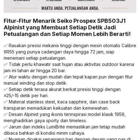
Fitur-Fitur Menarik Seiko Prospex SPB503J1
Alpinist yang Membuat Setiap Detik Jadi
Petualangan dan Setiap Momen Lebih Berarti!
✅ Rasakan presisi mekanis tinggi dengan mesin otomatis Calibre
6R55 yang punya cadangan daya hingga 72 jam, siap
menemani setiap petualangan.
✅ Tidak perlu khawatir saat hujan atau aktivitas outdoor karena
jam ini tahan air hingga 20 bar.
✅ Atur waktu dengan mudah dan tepat kapan pun dengan fitur
manual winding dan stop detik.
✅ Setiap detik terasa akurat berkat presisi tinggi dengan
±25/-15 detik per hari.
✅ Material stainless steel, kaca sapphire, dan case back
transparan memadukan kekuatan dan kemewahan.
✅ Desain Alpinist yang ikonis terinspirasi model klasik 1959,
menghadirkan gaya sporty dan timeless.
✅ Jarum dan indeks LumiBrite memastikan jam tetap mudah
dibaca bahkan di kondisi minim cahaya.
✅ Nyaman dipakai sepanjang hari dengan desain yang pas di