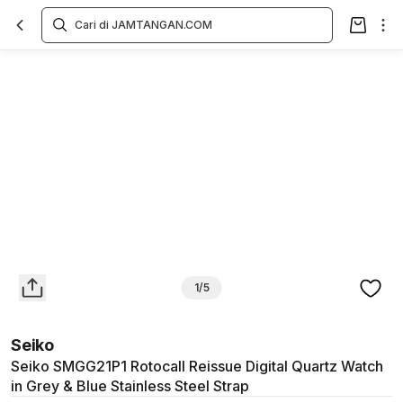
Overview
Spesifikasi
Deskripsi
Toko Offline
Review
Lainnya
1/5
Seiko
Seiko SMGG21P1 Rotocall Reissue Digital Quartz Watch
in Grey & Blue Stainless Steel Strap