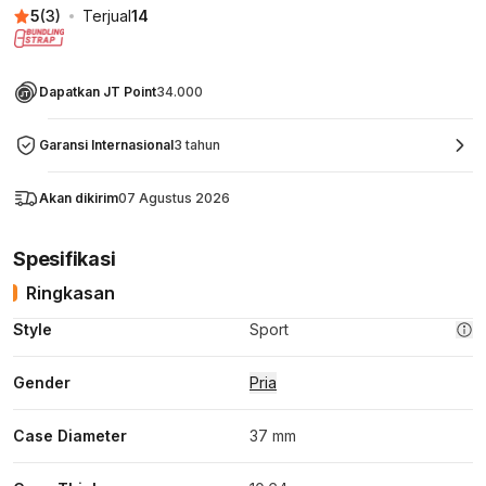
5
(
3
)
Terjual
14
Dapatkan JT Point
34.000
Garansi Internasional
3 tahun
Akan dikirim
07 Agustus 2026
Spesifikasi
Ringkasan
Style
Sport
Gender
Pria
Case Diameter
37 mm