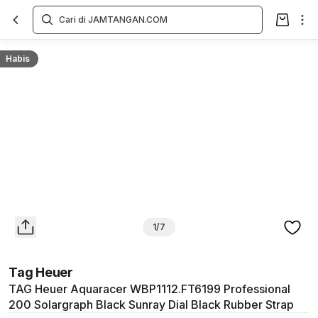
Overview
Spesifikasi
Deskripsi
Toko Offline
Review
Lainnya
Habis
1/7
Tag Heuer
TAG Heuer Aquaracer WBP1112.FT6199 Professional
200 Solargraph Black Sunray Dial Black Rubber Strap