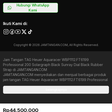
Hubungi WhatsApp
Kami
Ikuti Kami di:
Copyright © 2026 JAMTANGAN.COM, All Rights Reserved.
Jam Tangan TAG Heuer Aquaracer WBP1112.FT6199
Professional 200 Solargraph Black Sunray Dial Black Rubber
Strap di JAMTANGAN.COM
JAMTANGAN.COM menyediakan dan menjual berbagai produk
jam tangan TAG Heuer Aquaracer WBP1112.FT6199 Professional
200 Solargraph Black Sunray Dial Black Rubber Strap original
bergaransi resmi Indonesia dan Global (International Warranty).
Selengkapnya
Kami berkomitmen untuk memberi penawaran terbaik bagi
setiap pelanggan. JAMTANGAN.COM menjamin produk-produk
yang tersedia merupakan produk jam tangan original,
Rp44.500.000
berkualitas tinggi, dan memiliki harga yang lebih terjangkau dari