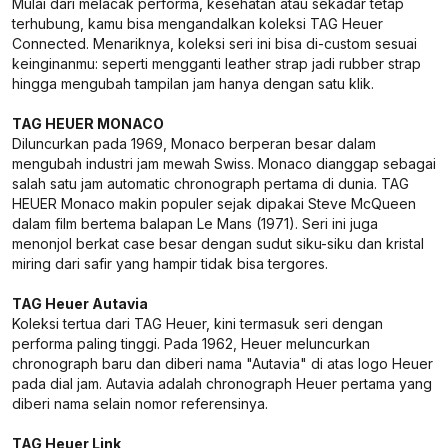
Mulai dari melacak performa, kesehatan atau sekadar tetap
terhubung, kamu bisa mengandalkan koleksi TAG Heuer
Connected. Menariknya, koleksi seri ini bisa di-custom sesuai
keinginanmu: seperti mengganti leather strap jadi rubber strap
hingga mengubah tampilan jam hanya dengan satu klik.
TAG HEUER MONACO
Diluncurkan pada 1969, Monaco berperan besar dalam
mengubah industri jam mewah Swiss. Monaco dianggap sebagai
salah satu jam automatic chronograph pertama di dunia. TAG
HEUER Monaco makin populer sejak dipakai Steve McQueen
dalam film bertema balapan Le Mans (1971). Seri ini juga
menonjol berkat case besar dengan sudut siku-siku dan kristal
miring dari safir yang hampir tidak bisa tergores.
TAG Heuer Autavia
Koleksi tertua dari TAG Heuer, kini termasuk seri dengan
performa paling tinggi. Pada 1962, Heuer meluncurkan
chronograph baru dan diberi nama "Autavia" di atas logo Heuer
pada dial jam. Autavia adalah chronograph Heuer pertama yang
diberi nama selain nomor referensinya.
TAG Heuer Link