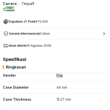
Carrera
Terjual
1
Dapatkan JT Point
475.000
Garansi Internasional
2 tahun
Akan dikirim
10 Agustus 2026
Spesifikasi
Ringkasan
Gender
Pria
Case Diameter
44 mm
Case Thickness
15.27 mm