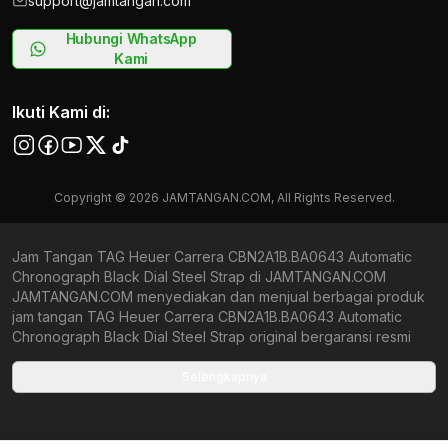
support@jamtangan.com
Hubungi WhatsApp
Kami
Ikuti Kami di:
Copyright © 2026 JAMTANGAN.COM, All Rights Reserved.
Jam Tangan TAG Heuer Carrera CBN2A1B.BA0643 Automatic
Chronograph Black Dial Steel Strap di JAMTANGAN.COM
JAMTANGAN.COM menyediakan dan menjual berbagai produk
jam tangan TAG Heuer Carrera CBN2A1B.BA0643 Automatic
Chronograph Black Dial Steel Strap original bergaransi resmi
Indonesia dan Global (International Warranty). Kami
berkomitmen untuk memberi penawaran terbaik bagi setiap
Selengkapnya
pelanggan. JAMTANGAN.COM menjamin produk-produk yang
tersedia merupakan produk jam tangan original, berkualitas
tinggi, dan memiliki harga yang lebih terjangkau dari toko online