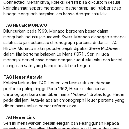
Connected. Menariknya, koleksi seri ini bisa di-custom sesuai
keinginanmu: seperti mengganti leather strap jadi rubber strap
hingga mengubah tampilan jam hanya dengan satu klik.
TAG HEUER MONACO
Diluncurkan pada 1969, Monaco berperan besar dalam
mengubah industri jam mewah Swiss. Monaco dianggap sebagai
salah satu jam automatic chronograph pertama di dunia. TAG
HEUER Monaco makin populer sejak dipakai Steve McQueen
dalam film bertema balapan Le Mans (1971). Seri ini juga
menonjol berkat case besar dengan sudut siku-siku dan kristal
miring dari safir yang hampir tidak bisa tergores.
TAG Heuer Autavia
Koleksi tertua dari TAG Heuer, kini termasuk seri dengan
performa paling tinggi. Pada 1962, Heuer meluncurkan
chronograph baru dan diberi nama "Autavia" di atas logo Heuer
pada dial jam. Autavia adalah chronograph Heuer pertama yang
diberi nama selain nomor referensinya.
TAG Heuer Link
Seri ini menawarkan desain elegan dan keanggunan kepada
pemakainya. Tampilan klasik merupakan hasil karya desainer