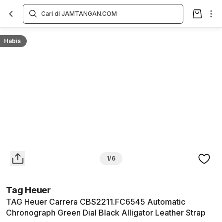
Overview
Spesifikasi
Deskripsi
Toko Offline
Review
Lainnya
Habis
1/6
Tag Heuer
TAG Heuer Carrera CBS2211.FC6545 Automatic
Chronograph Green Dial Black Alligator Leather Strap