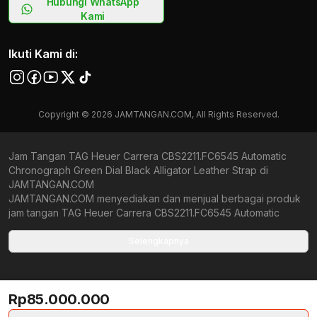
Hubungi WhatsApp
Kami
Ikuti Kami di:
Copyright © 2026 JAMTANGAN.COM, All Rights Reserved.
Jam Tangan TAG Heuer Carrera CBS2211.FC6545 Automatic
Chronograph Green Dial Black Alligator Leather Strap di
JAMTANGAN.COM
JAMTANGAN.COM menyediakan dan menjual berbagai produk
jam tangan TAG Heuer Carrera CBS2211.FC6545 Automatic
Chronograph Green Dial Black Alligator Leather Strap original
bergaransi resmi Indonesia dan Global (International Warranty).
Selengkapnya
Kami berkomitmen untuk memberi penawaran terbaik bagi
setiap pelanggan. JAMTANGAN.COM menjamin produk-produk
yang tersedia merupakan produk jam tangan original,
Rp85.000.000
berkualitas tinggi, dan memiliki harga yang lebih terjangkau dari
toko online Indonesia lainnya. Anda, watchlovers, merupakan