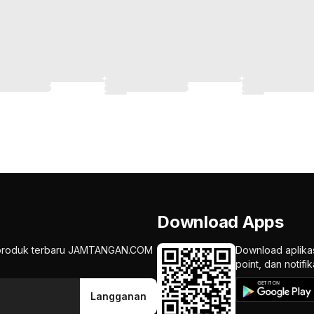
Download Apps
an produk terbaru JAMTANGAN.COM
Download aplika
point, dan notif
Langganan