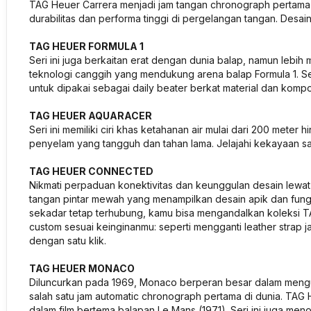
TAG Heuer Carrera menjadi jam tangan chronograph pertama u
durabilitas dan performa tinggi di pergelangan tangan. Des
TAG HEUER FORMULA 1
Seri ini juga berkaitan erat dengan dunia balap, namun lebih 
teknologi canggih yang mendukung arena balap Formula 1. Ser
untuk dipakai sebagai daily beater berkat material dan kompo
TAG HEUER AQUARACER
Seri ini memiliki ciri khas ketahanan air mulai dari 200 meter
penyelam yang tangguh dan tahan lama. Jelajahi kekayaan
TAG HEUER CONNECTED
Nikmati perpaduan konektivitas dan keunggulan desain lewat
tangan pintar mewah yang menampilkan desain apik dan fungsi
sekadar tetap terhubung, kamu bisa mengandalkan koleksi TAG
custom sesuai keinginanmu: seperti mengganti leather strap 
dengan satu klik.
TAG HEUER MONACO
Diluncurkan pada 1969, Monaco berperan besar dalam meng
salah satu jam automatic chronograph pertama di dunia. T
dalam film bertema balapan Le Mans (1971). Seri ini juga meno