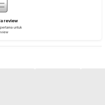
a review
 pertama untuk
review