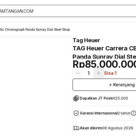
c Chronograph Panda Sunray Dial Steel Strap
Tag Heuer
TAG Heuer Carrera C
Panda Sunray Dial Ste
Rp85.000.00
1
Sisa 1
+ Keranjang
Dapatkan JT Point
425.000
Garansi Internasional
2 tahun
Akan dikirim
08 Agustus 2026