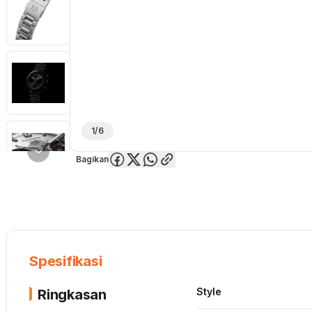
1/6
Bagikan
Overview
Spesifikasi
Deskripsi
Toko Offline
Review
Lainnya
Spesifikasi
Style
Ringkasan