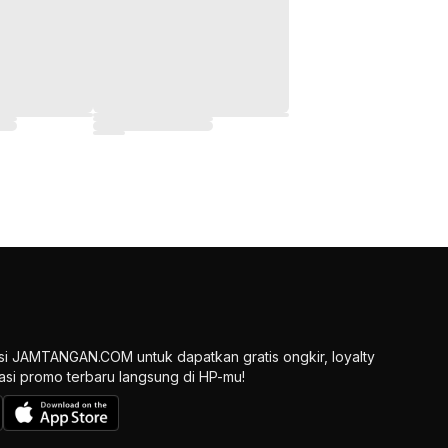
si JAMTANGAN.COM untuk dapatkan gratis ongkir, loyalty
ikasi promo terbaru langsung di HP-mu!