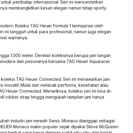
ntuk pembalap internasional. Seri ini mencerminkan
ainnya membangkitkan kesan elegan namun tetap sporty.
modern. Koleksi TAG Heuer Formula 1 terinspirasi oleh
i ini tangguh untuk para profesional, namun juga elegan
sisi warnanya.
 hingga 1.000 meter. Deretan koleksinya berupa jam tangan
 samudera dan pesonanya bersama TAG Heuer Aquaracer.
 koleksi TAG Heuer Connected. Seri ini menawarkan jam
 inovatif. Mulai dari melacak performa, kesehatan atau
 Heuer Connected. Menariknya, koleksi seri ini bisa di-
jadi rubber strap hingga mengubah tampilan jam hanya
ubah industri jam mewah Swiss. Monaco dianggap sebagai
AG HEUER Monaco makin populer sejak dipakai Steve McQueen
njol berkat case besar dengan sudut siku-siku dan kristal