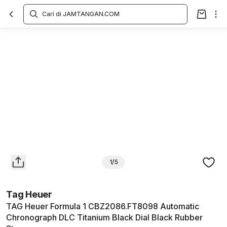
Overview
Spesifikasi
Deskripsi
Toko Offline
Review
Lainnya
1/5
Tag Heuer
TAG Heuer Formula 1 CBZ2086.FT8098 Automatic
Chronograph DLC Titanium Black Dial Black Rubber