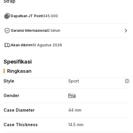
Strap
Dapatkan JT Point
345.000
Garansi Internasional
2 tahun
Akan dikirim
10 Agustus 2026
Spesifikasi
Ringkasan
Style
Sport
Gender
Pria
Case Diameter
44 mm
Case Thickness
14.5 mm