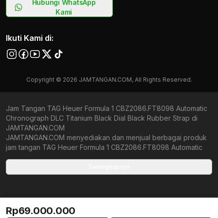
Hubungi WhatsApp
Kami
Ikuti Kami di:
Copyright © 2026 JAMTANGAN.COM, All Rights Reserved.
Jam Tangan TAG Heuer Formula 1 CBZ2086.FT8098 Automatic
Chronograph DLC Titanium Black Dial Black Rubber Strap di
JAMTANGAN.COM
JAMTANGAN.COM menyediakan dan menjual berbagai produk
jam tangan TAG Heuer Formula 1 CBZ2086.FT8098 Automatic
Chronograph DLC Titanium Black Dial Black Rubber Strap
original bergaransi resmi Indonesia dan Global (International
Selengkapnya
Warranty). Kami berkomitmen untuk memberi penawaran terbaik
bagi setiap pelanggan. JAMTANGAN.COM menjamin produk-
produk yang tersedia merupakan produk jam tangan original,
berkualitas tinggi, dan memiliki harga yang lebih terjangkau dari
Rp69.000.000
toko online Indonesia lainnya. Anda, watchlovers, merupakan