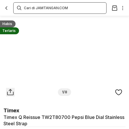
Overview
Spesifikasi
Deskripsi
Toko Offline
Review
Lainnya
Habis
Terlaris
1/8
Timex
Timex Q Reissue TW2T80700 Pepsi Blue Dial Stainless
Steel Strap