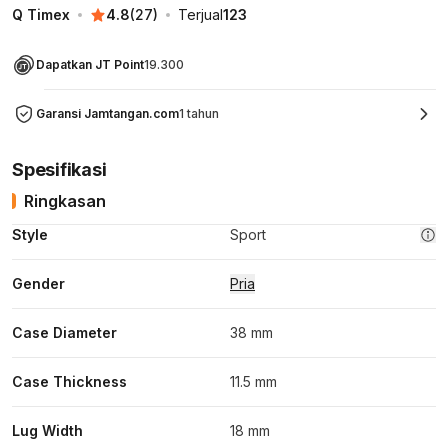
Q Timex
4.8
(
27
)
Terjual
123
Dapatkan JT Point
19.300
Garansi Jamtangan.com
1 tahun
Spesifikasi
Ringkasan
Style
Sport
Gender
Pria
Case Diameter
38 mm
Case Thickness
11.5 mm
Lug Width
18 mm