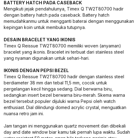
BATTERY HATCH PADA CASEBACK
Mengikuti jejak pendahulunya, Timex Q TW2T80700 hadir
dengan battery hatch pada caseback. Battery hatch
memudahkanmu untuk mengganti baterai dengan menggunakan
kepingan koin untuk membuka tutupnya.
DESAIN BRACELET YANG IKONIS
Timex Q Reissue TW2T80700 memiliki woven (anyaman)
bracelet yang ikonis. Bracelet ini terbuat dari stainless steel
yang nyaman digunakan untuk sehari-hari.
IKONIS DENGAN PEPSI BEZEL
Timex Q Reissue TW2T80700 hadir dengan stainless steel
berdiameter 38 mm dan tebal 11,5 mm, cocok untuk
pergelangan kecil hingga sedang. Dial berwarna biru,
sedangkan insert bezel berwarna biru-merah. Skema warna
bezel tersebut populer dijuluki warna Pepsi oleh watch
enthusiast. Dial dilindungi domed acrylic crystal, menguatkan
nuansa retro jam ini.
Jam tangan ini menggunakan quartz movement dan dibekali
day and date window biar kamu tak pernah lupa waktu. Sudah