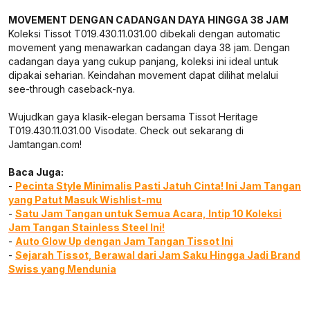
MOVEMENT DENGAN CADANGAN DAYA HINGGA 38 JAM
Koleksi Tissot T019.430.11.031.00 dibekali dengan automatic
movement yang menawarkan cadangan daya 38 jam. Dengan
cadangan daya yang cukup panjang, koleksi ini ideal untuk
dipakai seharian. Keindahan movement dapat dilihat melalui
see-through caseback-nya.
Wujudkan gaya klasik-elegan bersama Tissot Heritage
T019.430.11.031.00 Visodate. Check out sekarang di
Jamtangan.com!
Baca Juga:
-
Pecinta Style Minimalis Pasti Jatuh Cinta! Ini Jam Tangan
yang Patut Masuk Wishlist-mu
-
Satu Jam Tangan untuk Semua Acara, Intip 10 Koleksi
Jam Tangan Stainless Steel Ini!
-
Auto Glow Up dengan Jam Tangan Tissot Ini
-
Sejarah Tissot, Berawal dari Jam Saku Hingga Jadi Brand
Swiss yang Mendunia