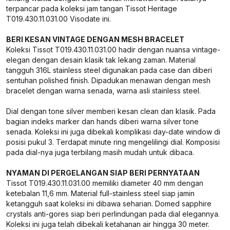
terpancar pada koleksi jam tangan Tissot Heritage
T019.430.11.031.00 Visodate ini.
BERI KESAN VINTAGE DENGAN MESH BRACELET
Koleksi Tissot T019.430.11.031.00 hadir dengan nuansa vintage-
elegan dengan desain klasik tak lekang zaman. Material
tangguh 316L stainless steel digunakan pada case dan diberi
sentuhan polished finish. Dipadukan menawan dengan mesh
bracelet dengan warna senada, warna asli stainless steel.
Dial dengan tone silver memberi kesan clean dan klasik. Pada
bagian indeks marker dan hands diberi warna silver tone
senada. Koleksi ini juga dibekali komplikasi day-date window di
posisi pukul 3. Terdapat minute ring mengelilingi dial. Komposisi
pada dial-nya juga terbilang masih mudah untuk dibaca.
NYAMAN DI PERGELANGAN SIAP BERI PERNYATAAN
Tissot T019.430.11.031.00 memiliki diameter 40 mm dengan
ketebalan 11,6 mm. Material full-stainless steel siap jamin
ketangguh saat koleksi ini dibawa seharian. Domed sapphire
crystals anti-gores siap beri perlindungan pada dial elegannya.
Koleksi ini juga telah dibekali ketahanan air hingga 30 meter.