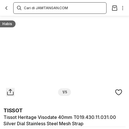
Overview
Spesifikasi
Deskripsi
Toko Offline
Review
Lainnya
Habis
1/5
TISSOT
Tissot Heritage Visodate 40mm T019.430.11.031.00
Silver Dial Stainless Steel Mesh Strap