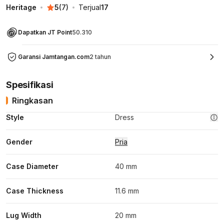
Heritage
5
(
7
)
Terjual
17
Dapatkan JT Point
50.310
Garansi Jamtangan.com
2 tahun
Spesifikasi
Ringkasan
Style
Dress
Gender
Pria
Case Diameter
40 mm
Case Thickness
11.6 mm
Lug Width
20 mm