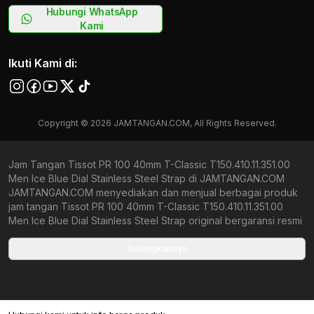
Hubungi WhatsApp
Kami
Ikuti Kami di:
Copyright © 2026 JAMTANGAN.COM, All Rights Reserved.
Jam Tangan Tissot PR 100 40mm T-Classic T150.410.11.351.00
Men Ice Blue Dial Stainless Steel Strap di JAMTANGAN.COM
JAMTANGAN.COM menyediakan dan menjual berbagai produk
jam tangan Tissot PR 100 40mm T-Classic T150.410.11.351.00
Men Ice Blue Dial Stainless Steel Strap original bergaransi resmi
Indonesia dan Global (International Warranty). Kami
berkomitmen untuk memberi penawaran terbaik bagi setiap
Selengkapnya
pelanggan. JAMTANGAN.COM menjamin produk-produk yang
tersedia merupakan produk jam tangan original, berkualitas
tinggi, dan memiliki harga yang lebih terjangkau dari toko online
Indonesia lainnya. Anda, watchlovers, merupakan prioritas