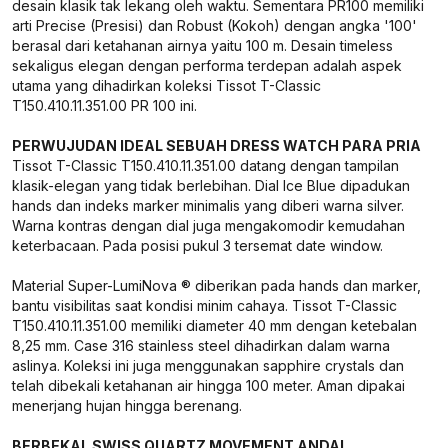
desain klasik tak lekang oleh waktu. Sementara PR100 memiliki
arti Precise (Presisi) dan Robust (Kokoh) dengan angka '100'
berasal dari ketahanan airnya yaitu 100 m. Desain timeless
sekaligus elegan dengan performa terdepan adalah aspek
utama yang dihadirkan koleksi Tissot T-Classic
T150.410.11.351.00 PR 100 ini.
PERWUJUDAN IDEAL SEBUAH DRESS WATCH PARA PRIA
Tissot T-Classic T150.410.11.351.00 datang dengan tampilan
klasik-elegan yang tidak berlebihan. Dial Ice Blue dipadukan
hands dan indeks marker minimalis yang diberi warna silver.
Warna kontras dengan dial juga mengakomodir kemudahan
keterbacaan. Pada posisi pukul 3 tersemat date window.
Material Super-LumiNova ® diberikan pada hands dan marker,
bantu visibilitas saat kondisi minim cahaya. Tissot T-Classic
T150.410.11.351.00 memiliki diameter 40 mm dengan ketebalan
8,25 mm. Case 316 stainless steel dihadirkan dalam warna
aslinya. Koleksi ini juga menggunakan sapphire crystals dan
telah dibekali ketahanan air hingga 100 meter. Aman dipakai
menerjang hujan hingga berenang.
BERBEKAL SWISS QUARTZ MOVEMENT ANDAL