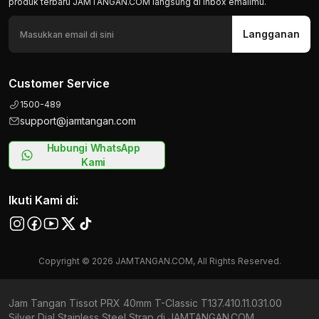
produk terbaru JAMTANGAN.COM langsung di inbox emailmu.
Langganan
Customer Service
1500-489
support@jamtangan.com
Hubungi WhatsApp
Kami
Ikuti Kami di:
Copyright © 2026 JAMTANGAN.COM, All Rights Reserved.
Jam Tangan Tissot PRX 40mm T-Classic T137.410.11.031.00
Silver Dial Stainless Steel Strap di JAMTANGAN.COM