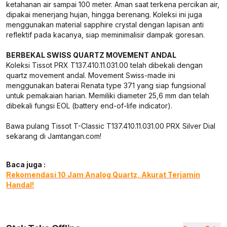
ketahanan air sampai 100 meter. Aman saat terkena percikan air,
dipakai menerjang hujan, hingga berenang. Koleksi ini juga
menggunakan material sapphire crystal dengan lapisan anti
reflektif pada kacanya, siap meminimalisir dampak goresan.
BERBEKAL SWISS QUARTZ MOVEMENT ANDAL
Koleksi Tissot PRX T137.410.11.031.00 telah dibekali dengan
quartz movement andal. Movement Swiss-made ini
menggunakan baterai Renata type 371 yang siap fungsional
untuk pemakaian harian. Memiliki diameter 25,6 mm dan telah
dibekali fungsi EOL (battery end-of-life indicator).
Bawa pulang Tissot T-Classic T137.410.11.031.00 PRX Silver Dial
sekarang di Jamtangan.com!
Baca juga :
Rekomendasi 10 Jam Analog Quartz, Akurat Terjamin
Handal!