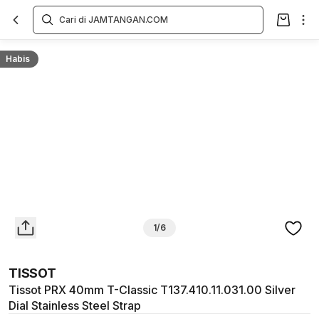
Overview
Spesifikasi
Deskripsi
Toko Offline
Review
Lainnya
Habis
1/6
TISSOT
Tissot PRX 40mm T-Classic T137.410.11.031.00 Silver
Dial Stainless Steel Strap