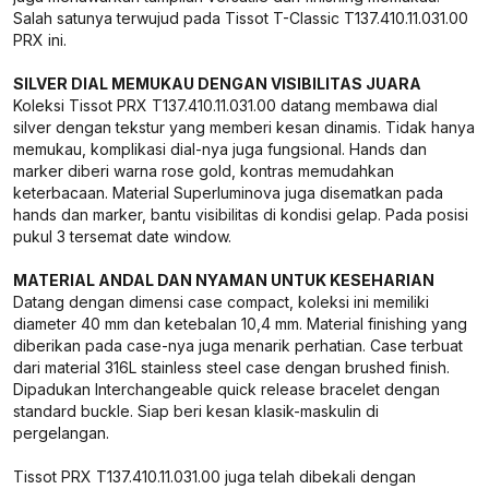
Salah satunya terwujud pada Tissot T-Classic T137.410.11.031.00
PRX ini.
SILVER DIAL MEMUKAU DENGAN VISIBILITAS JUARA
Koleksi Tissot PRX T137.410.11.031.00 datang membawa dial
silver dengan tekstur yang memberi kesan dinamis. Tidak hanya
memukau, komplikasi dial-nya juga fungsional. Hands dan
marker diberi warna rose gold, kontras memudahkan
keterbacaan. Material Superluminova juga disematkan pada
hands dan marker, bantu visibilitas di kondisi gelap. Pada posisi
pukul 3 tersemat date window.
MATERIAL ANDAL DAN NYAMAN UNTUK KESEHARIAN
Datang dengan dimensi case compact, koleksi ini memiliki
diameter 40 mm dan ketebalan 10,4 mm. Material finishing yang
diberikan pada case-nya juga menarik perhatian. Case terbuat
dari material 316L stainless steel case dengan brushed finish.
Dipadukan Interchangeable quick release bracelet dengan
standard buckle. Siap beri kesan klasik-maskulin di
pergelangan.
Tissot PRX T137.410.11.031.00 juga telah dibekali dengan