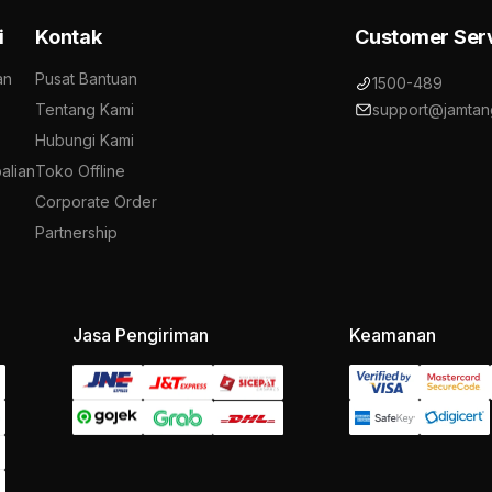
i
Kontak
Customer Ser
an
Pusat Bantuan
1500-489
Tentang Kami
support@jamtan
Hubungi Kami
alian
Toko Offline
Corporate Order
Partnership
Jasa Pengiriman
Keamanan