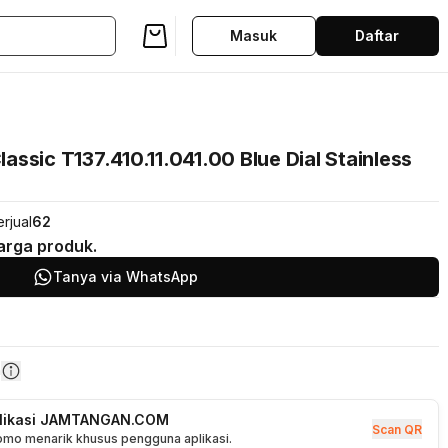
Masuk
Daftar
ssic T137.410.11.041.00 Blue Dial Stainless
rjual
62
arga produk.
Tanya via WhatsApp
n
plikasi JAMTANGAN.COM
Scan QR
romo menarik khusus pengguna aplikasi.