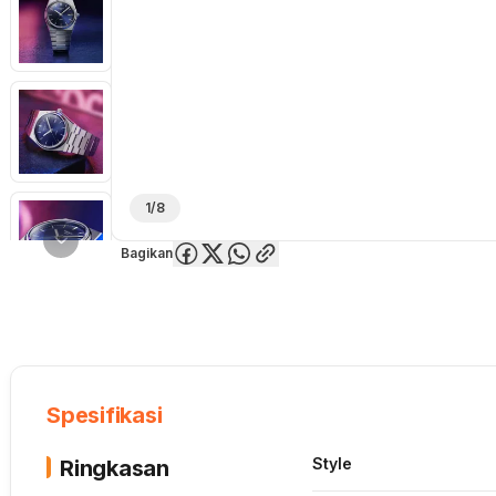
1/8
Bagikan
Overview
Spesifikasi
Deskripsi
Toko Offline
Review
Lainnya
Spesifikasi
Style
Ringkasan