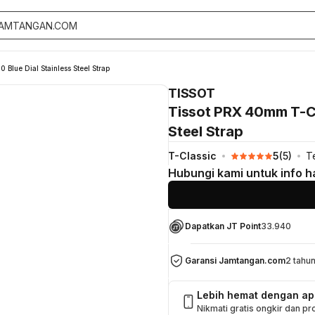
Blue Dial Stainless Steel Strap
TISSOT
Tissot PRX 40mm T-Cla
Steel Strap
T-Classic
5
(
5
)
Te
Hubungi kami untuk info h
Dapatkan JT Point
33.940
Garansi Jamtangan.com
2 tahu
Lebih hemat dengan a
Nikmati gratis ongkir dan p