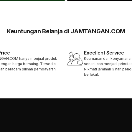
Keuntungan Belanja di JAMTANGAN.COM
Price
Excellent Service
GAN.COM hanya menjual produk
Keamanan dan kenyamanan 
 dengan harga bersaing. Tersedia
senantiasa menjadi priorita
 dan beragam pilihan pembayaran.
Nikmati jaminan 3 hari pen
berlaku).