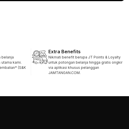
Extra Benefits
belanja
Nikmati benefit berupa JT Points & Loyalty
s utama kami.
untuk potongan belanja hingga gratis ongkir
gembalian* (S&K
via aplikasi khusus pelanggan
JAMTANGAN.COM.