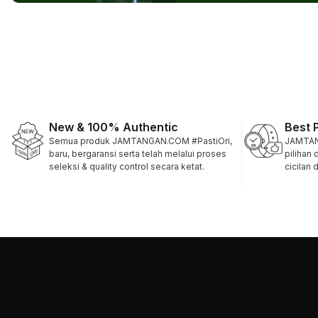
New & 100% Authentic
Best 
Semua produk JAMTANGAN.COM #PastiOri,
JAMTAN
baru, bergaransi serta telah melalui proses
pilihan
seleksi & quality control secara ketat.
cicilan