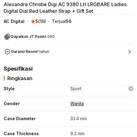
Alexandre Christie Digi AC 9380 LH LRGBARE Ladies
Digital Dial Red Leather Strap + Gift Set
AC Digital
5
(
16
)
Terjual
56
Dapatkan JT Point
4.060
Garansi Resmi
1 tahun
Spesifikasi
Ringkasan
Style
Sport
Gender
Wanita
Case Diameter
33.4 mm
Case Thickness
9.2 mm