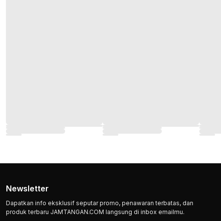
Newsletter
Dapatkan info eksklusif seputar promo, penawaran terbatas, dan
produk terbaru JAMTANGAN.COM langsung di inbox emailmu.