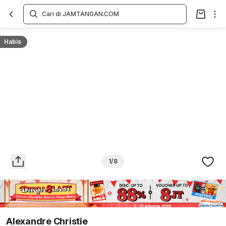
Overview
Spesifikasi
Deskripsi
Toko Offline
Review
Lainnya
Habis
1/8
Alexandre Christie