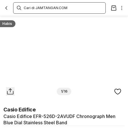
Overview
Spesifikasi
Deskripsi
Toko Offline
Review
Lainnya
Habis
1/16
Casio Edifice
Casio Edifice EFR-526D-2AVUDF Chronograph Men
Blue Dial Stainless Steel Band