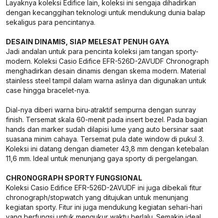
Layaknya koleksi Edifice lain, koleksi ini sengaja dihadirkan
dengan kecanggihan teknologi untuk mendukung dunia balap
sekaligus para pencintanya.
DESAIN DINAMIS, SIAP MELESAT PENUH GAYA
Jadi andalan untuk para pencinta koleksi jam tangan sporty-
modern. Koleksi Casio Edifice EFR-526D-2AVUDF Chronograph
menghadirkan desain dinamis dengan skema modern. Material
stainless steel tampil dalam warna aslinya dan digunakan untuk
case hingga bracelet-nya.
Dial-nya diberi warna biru-atraktif sempurna dengan sunray
finish. Tersemat skala 60-menit pada insert bezel. Pada bagian
hands dan marker sudah dilapisi lume yang auto bersinar saat
suasana minim cahaya. Tersemat pula date window di pukul 3.
Koleksi ini datang dengan diameter 43,8 mm dengan ketebalan
11,6 mm. Ideal untuk menunjang gaya sporty di pergelangan.
CHRONOGRAPH SPORTY FUNGSIONAL
Koleksi Casio Edifice EFR-526D-2AVUDF ini juga dibekali fitur
chronograph/stopwatch yang ditujukan untuk menunjang
kegiatan sporty. Fitur ini juga mendukung kegiatan sehari-hari
yang berfungsi untuk mengukur waktu berlalu. Semakin ideal